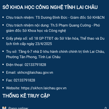
SỞ KHOA HỌC CÔNG NGHỆ TỈNH LAI CHÂU
Chịu trách nhiệm:
TS Dương Đình Đức - Giám đốc Sở KH&CN
Chịu trách nhiệm nội dung:
Th.S Phạm Quang Cường - Phó
giám đốc Sở Khoa học và Công nghệ
Giấy phép số:
số 18 GP-TTĐT do Sở Văn hóa, Thể thao và Du
lịch tỉnh cấp ngày 23/4/2025
Trụ sở: Tầng 6-7 nhà D khu hành chính chính trị tỉnh Lai Châu,
Phường Tân Phong, Tỉnh Lai Châu
Điện thoại:
02133791828
Email:
skhcn@laichau.gov.vn
Fax:
02133791828
Website: https://skhcn.laichau.gov.vn
THỐNG KÊ TRUY CẬP
Đang online:
0