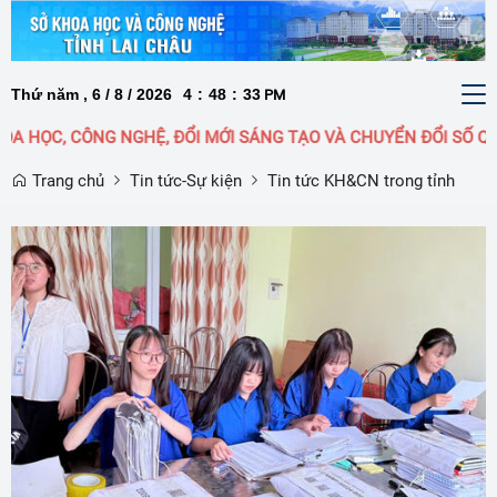
Thứ năm , 6 / 8 / 2026
4
:
48
:
34
To
PM
nav
G NGHỆ, ĐỔI MỚI SÁNG TẠO VÀ CHUYỂN ĐỔI SỐ QUỐC GIA LÀ 
Trang chủ
Tin tức-Sự kiện
Tin tức KH&CN trong tỉnh