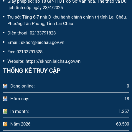
Giấy phép số:
số 18 GP-TTĐT do Sở Văn hóa, Thể thao và Du
lịch tỉnh cấp ngày 23/4/2025
Trụ sở: Tầng 6-7 nhà D khu hành chính chính trị tỉnh Lai Châu,
Phường Tân Phong, Tỉnh Lai Châu
Điện thoại:
02133791828
Email:
skhcn@laichau.gov.vn
Fax:
02133791828
Website: https://skhcn.laichau.gov.vn
THỐNG KÊ TRUY CẬP
Đang online:
0
Hôm nay:
18
In month:
1.257
Năm 2026:
60.500