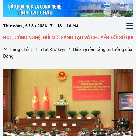
Thứ năm , 6 / 8 / 2026
7
:
13
:
17
To
PM
nav
NG NGHỆ, ĐỔI MỚI SÁNG TẠO VÀ CHUYỂN ĐỔI SỐ QUỐC GIA LÀ
Trang chủ
Tin tức-Sự kiện
Bảo vệ nền tảng tư tưởng của
Đảng