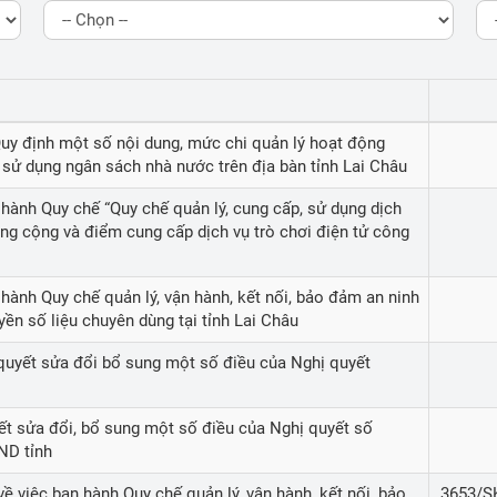
&CN
Báo cáo tài chính năm
 chính
Danh mục thông tin cần công khai
g tin KH&CN
Lịch công tác
Quy định một số nội dung, mức chi quản lý hoạt động
ng tư tưởng của Đảng
sử dụng ngân sách nhà nước trên địa bàn tỉnh Lai Châu
Sáng kiến Cấp tỉnh - Lai Châu
 hành Quy chế “Quy chế quản lý, cung cấp, sử dụng dịch
công cộng và điểm cung cấp dịch vụ trò chơi điện tử công
 trong tỉnh
Cổng Sáng kiến Bộ khoa học và công 
nghệ
&CN
 hành Quy chế quản lý, vận hành, kết nối, bảo đảm an ninh
ền số liệu chuyên dùng tại tỉnh Lai Châu
m theo tấm gương tư tưởng 
ị quyết sửa đổi bổ sung một số điều của Nghị quyết
ết sửa đổi, bổ sung một số điều của Nghị quyết số
ND tỉnh
về việc ban hành Quy chế quản lý, vận hành, kết nối, bảo
3653/