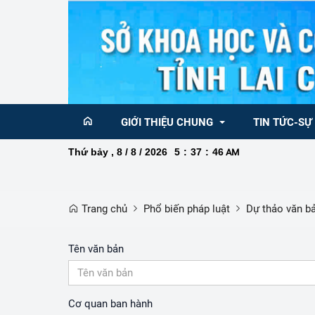
GIỚI THIỆU CHUNG
TIN TỨC-SỰ
Thứ bảy , 8 / 8 / 2026
5
:
37
:
47
AM
Ban Giám đốc
Tin KH&CN  tr
Trang chủ
Phổ biến pháp luật
Dự thảo văn b
Sơ đồ  tổ chức
Tin KH&CN Qu
Chức năng nhiệm vụ Sở Khoa học và 
Chức năng nhiệm vụ
Nghị quyết 68 
Tên văn bản
công nghệ
sáng tạo và Chuyển 
về phát triển k
Danh bạ điện thoại
Thông báo
Cơ quan ban hành