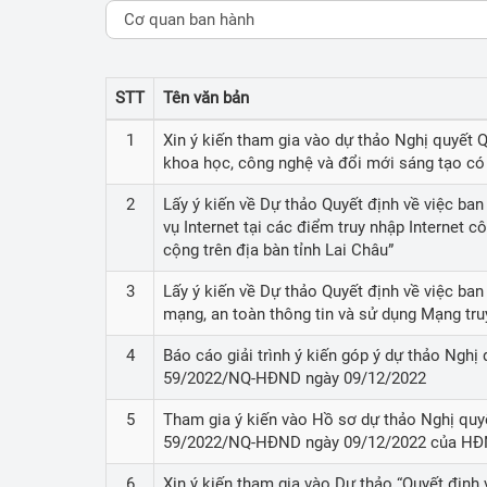
Nhiệm vụ KH
Cải cách hành
STT
Tên văn bản
Ấn phẩm thôn
1
Xin ý kiến tham gia vào dự thảo Nghị quyết 
Bảo vệ nền tả
khoa học, công nghệ và đổi mới sáng tạo có 
Sáng kiến
2
Lấy ý kiến về Dự thảo Quyết định về việc ban
vụ Internet tại các điểm truy nhập Internet 
Tin tức KH&CN
cộng trên địa bàn tỉnh Lai Châu”
Thống kê KH
3
Lấy ý kiến về Dự thảo Quyết định về việc ban
mạng, an toàn thông tin và sử dụng Mạng truy
Học tập và là
đạo đức HCM
4
Báo cáo giải trình ý kiến góp ý dự thảo Ngh
59/2022/NQ-HĐND ngày 09/12/2022
5
Tham gia ý kiến vào Hồ sơ dự thảo Nghị quy
59/2022/NQ-HĐND ngày 09/12/2022 của HĐ
6
Xin ý kiến tham gia vào Dự thảo “Quyết định 