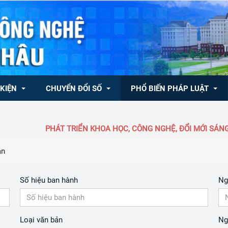
 KIỆN
CHUYỂN ĐỔI SỐ
PHỔ BIẾN PHÁP LUẬT
PHÁT TRIỂN KHOA HỌC, CÔNG NGHỆ, ĐỔI MỚI SÁNG T
ong nước
CHUYÊN MỤC KHCN, ĐMST & CĐS
Văn bản QLNN về KH&CN
ản
ốc tế
Văn bản QPPL
 Trung tâm Đổi mới 
- NQ/TW của Bộ Chính trị 
Tủ sách pháp luật
Số hiệu ban hành
Ng
đổi số
inh tế tư nhân
Dự thảo văn bản
chương trình, quy hoạch, kế hoạch
Loại văn bản
Ng