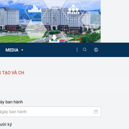
MEDIA
ẠO VÀ CHUYỂN ĐỔI SỐ QUỐC GIA LÀ ĐỘT PHÁ QUAN TRỌNG HÀN
Video
Album
ày ban hành
ười ký