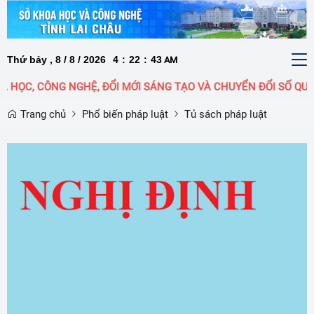
Thứ bảy , 8 / 8 / 2026
4
:
22
:
43
To
AM
nav
HỌC, CÔNG NGHỆ, ĐỔI MỚI SÁNG TẠO VÀ CHUYỂN ĐỔI SỐ QUỐC 
Trang chủ
Phổ biến pháp luật
Tủ sách pháp luật