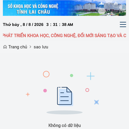
Thứ bảy , 8 / 8 / 2026
3
:
31
:
38
To
AM
nav
PHÁT TRIỂN KHOA HỌC, CÔNG NGHỆ, ĐỔI MỚI SÁNG TẠO VÀ CH
Trang chủ
sao lưu
Không có dữ liệu