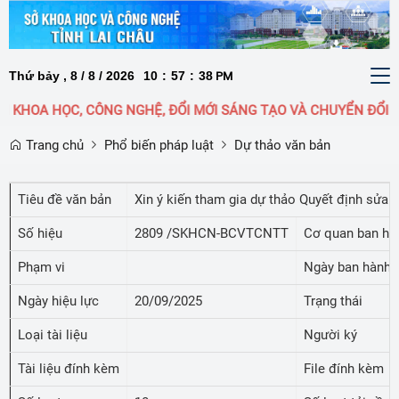
Thứ bảy , 8 / 8 / 2026
10
:
57
:
38
To
PM
nav
KHOA HỌC, CÔNG NGHỆ, ĐỔI MỚI SÁNG TẠO VÀ CHUYỂN ĐỔI SỐ
Trang chủ
Phổ biến pháp luật
Dự thảo văn bản
Tiêu đề văn bản
Xin ý kiến tham gia dự thảo Quyết định sửa 
Số hiệu
2809 /SKHCN-BCVTCNTT
Cơ quan ban hà
Phạm vi
Ngày ban hành
Ngày hiệu lực
20/09/2025
Trạng thái
Loại tài liệu
Người ký
Tài liệu đính kèm
File đính kèm