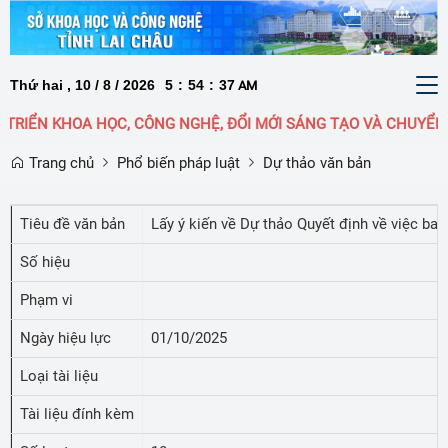
Thứ hai , 10 / 8 / 2026
5
:
54
:
37
To
AM
nav
RIỂN KHOA HỌC, CÔNG NGHỆ, ĐỔI MỚI SÁNG TẠO VÀ CHUYỂN Đ
Trang chủ
Phổ biến pháp luật
Dự thảo văn bản
Tiêu đề văn bản
Lấy ý kiến về Dự thảo Quyết định về việc ban
Số hiệu
Phạm vi
Ngày hiệu lực
01/10/2025
Loại tài liệu
Tài liệu đính kèm