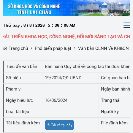
Thứ bảy , 8 / 8 / 2026
5
:
36
:
08
To
AM
nav
HÁT TRIỂN KHOA HỌC, CÔNG NGHỆ, ĐỔI MỚI SÁNG TẠO VÀ CHU
Trang chủ
Phổ biến pháp luật
Văn bản QLNN về KH&CN
Tiêu đề văn bản
Ban hành Quy chế về công tác thi đua, khen t
Số hiệu
19/2024/QĐ-UBND
Cơ quan ban hà
Phạm vi
Ngày ban hành
Ngày hiệu lực
16/06/2024
Trạng thái
Loại tài liệu
Người ký
Tài liệu đính kèm
File đính kèm
Tải về tại đây