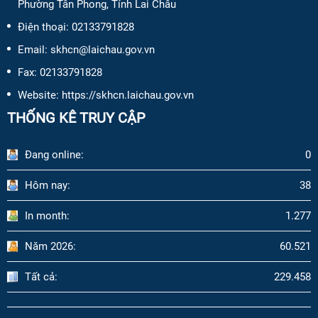
Phường Tân Phong, Tỉnh Lai Châu
Điện thoại:
02133791828
Email:
skhcn@laichau.gov.vn
Fax:
02133791828
Website: https://skhcn.laichau.gov.vn
THỐNG KÊ TRUY CẬP
Đang online:
0
Hôm nay:
38
In month:
1.277
Năm 2026:
60.521
Tất cả:
229.458