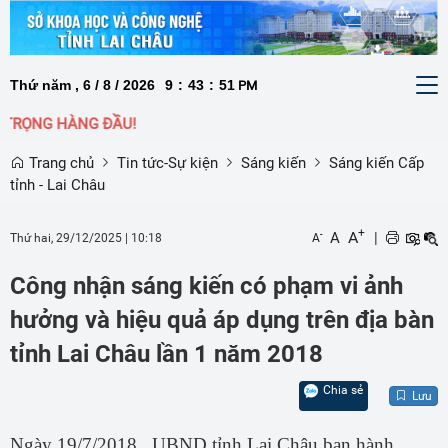
Thứ năm , 6 / 8 / 2026
9
:
43
:
51
To
PM
nav
 TRỌNG HÀNG ĐẦU!
Trang chủ
Tin tức-Sự kiện
Sáng kiến
Sáng kiến Cấp
tỉnh - Lai Châu
+
A
A
|
-
Thứ hai, 29/12/2025
|
10:18
A
Công nhận sáng kiến có phạm vi ảnh
hưởng và hiệu quả áp dụng trên địa bàn
tỉnh Lai Châu lần 1 năm 2018
Chia sẻ
Lưu
Ngày 19/7/2018 , UBND tỉnh Lai Châu ban hành