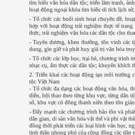
tìm hiểu văn hóa dân tộc; triển lãm tranh, ả
hoạt động ngoại khóa tìm hiểu di tích lịch s
- Tổ chức các buổi sinh hoạt chuyên đề, hoạ
hợp với hoạt động trải nghiệm thực tế trang 
thức, trải nghiệm văn hóa các dân tộc cho tha
- Tuyên dương, khen thưởng, tôn vinh các tập
dung, gìn giữ và phát huy giá trị văn hóa tru
- Tổ chức các lớp học, trại hè, chương trình t
nhạc cụ, ẩm thực các dân tộc; khuyến khích t
2. Triển khai các hoạt động tạo môi trường c
tộc Việt Nam
- Tổ chức đa dạng các hoạt động văn hóa, thể
diễn, hội thao theo từng khu vực, từng dân tộ
số, khu vực có đông thanh niên theo tôn giáo
- Đẩy mạnh các chương trình bảo tồn và phát 
dân gian, di sản văn hóa vật thể và phi vật 
đồng thời phát triển các loại hình văn học, n
tinh thần phong phú của cộng đồng các dân t