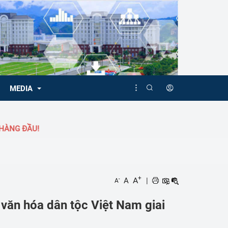
MEDIA
!
Video
Album
+
A
A
|
-
A
 văn hóa dân tộc Việt Nam giai