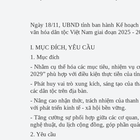
Nhiệm vụ KH
Cải cách hành
Ngày 18/11, UBND tỉnh ban hành Kế hoạch số
Ấn phẩm thôn
văn hóa dân tộc Việt Nam giai đoạn 2025 - 20
Bảo vệ nền tả
I. MỤC ĐÍCH, YÊU CẦU
Sáng kiến
1. Mục đích
- Nhằm cụ thể hóa các mục tiêu, nhiệm vụ c
Tin tức KH&CN
2029” phù hợp với điều kiện thực tiễn của tỉn
Thống kê KH
- Phát huy vai trò xung kích, sáng tạo của t
các dân tộc trên địa bàn.
Học tập và là
- Nâng cao nhận thức, trách nhiệm của thanh 
đạo đức HCM
với phát triển kinh tế - xã hội bền vững.
- Tăng cường sự phối hợp giữa các cơ quan, 
nghệ thuật, du lịch cộng đồng, góp phần quả
2. Yêu cầu