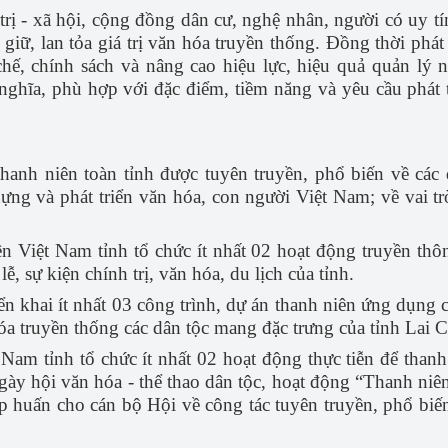
trị - xã hội, cộng đồng dân cư, nghệ nhân, người có uy tí
giữ, lan tỏa giá trị văn hóa truyền thống. Đồng thời phát
hế, chính sách và nâng cao hiệu lực, hiệu quả quản lý 
ghĩa, phù hợp với đặc điểm, tiềm năng và yêu cầu phát tr
hanh niên toàn tỉnh được tuyên truyền, phổ biến về các
ựng và phát triển văn hóa, con người Việt Nam; về vai tr
 Việt Nam tỉnh tổ chức ít nhất 02 hoạt động truyền thôn
ễ, sự kiện chính trị, văn hóa, du lịch của tỉnh.
iển khai ít nhất 03 công trình, dự án thanh niên ứng dụng 
 hóa truyền thống các dân tộc mang đặc trưng của tỉnh Lai 
Nam tỉnh tổ chức ít nhất 02 hoạt động thực tiễn để thanh
gày hội văn hóa - thể thao dân tộc, hoạt động “Thanh niên 
ập huấn cho cán bộ Hội về công tác tuyên truyền, phổ biế