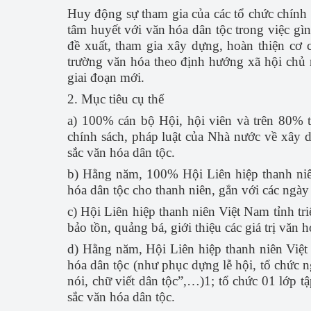
Huy động sự tham gia của các tổ chức chính 
tâm huyết với văn hóa dân tộc trong việc gìn 
đề xuất, tham gia xây dựng, hoàn thiện cơ c
trường văn hóa theo định hướng xã hội chủ n
giai đoạn mới.
2. Mục tiêu cụ thể
a) 100% cán bộ Hội, hội viên và trên 80% t
chính sách, pháp luật của Nhà nước về xây d
sắc văn hóa dân tộc.
b) Hằng năm, 100% Hội Liên hiệp thanh niên
hóa dân tộc cho thanh niên, gắn với các ngày l
c) Hội Liên hiệp thanh niên Việt Nam tỉnh tr
bảo tồn, quảng bá, giới thiệu các giá trị văn
d) Hằng năm, Hội Liên hiệp thanh niên Việt 
hóa dân tộc (như phục dựng lễ hội, tổ chức n
nói, chữ viết dân tộc”,…)1; tổ chức 01 lớp t
sắc văn hóa dân tộc.