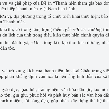
 vụ và giải pháp của Đề án “Thanh niên tham gia bảo tồ
iên hiệp Thanh niên Việt Nam ban hành;
đơn vị, địa phương trong tổ chức triển khai thực hiện; bả
àn Thanh niên.
 khả thi, có trọng tâm, trọng điểm; gắn với các chương trìn
n du lịch của tỉnh trong điều kiện thực hiện chính quyền 
m tra, đánh giá, sơ kết, tổng kết; kịp thời biểu dương, nh
dân tộc.
vai trò xung kích của thanh niên tỉnh Lai Châu trong việc
góp phần khẳng định văn hóa là nền tảng tinh thần của xã 
giáo dục, giao lưu, trải nghiệm văn hóa dân tộc; tạo môi 
o tồn, gìn giữ, phục hồi và phát huy bản sắc văn hóa đ
trách nhiệm, lối sống đẹp, góp phần xây dựng thế hệ tha