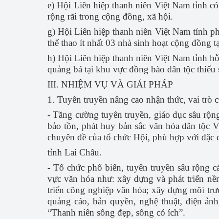
e) Hội Liên hiệp thanh niên Việt Nam tỉnh có
rộng rãi trong cộng đồng, xã hội.
g) Hội Liên hiệp thanh niên Việt Nam tỉnh phố
thể thao ít nhất 03 nhà sinh hoạt cộng đồng tạ
h) Hội Liên hiệp thanh niên Việt Nam tỉnh hỗ 
quảng bá tại khu vực đồng bào dân tộc thiểu
III. NHIỆM VỤ VÀ GIẢI PHÁP
1. Tuyên truyền nâng cao nhận thức, vai trò 
- Tăng cường tuyên truyền, giáo dục sâu rộng 
bảo tồn, phát huy bản sắc văn hóa dân tộc V
chuyên đề của tổ chức Hội, phù hợp với đặc đ
tỉnh Lai Châu.
- Tổ chức phổ biến, tuyên truyền sâu rộng c
vực văn hóa như: xây dựng và phát triển nền
triển công nghiệp văn hóa; xây dựng môi trườ
quảng cáo, bản quyền, nghệ thuật, điện ản
“Thanh niên sống đẹp, sống có ích”.