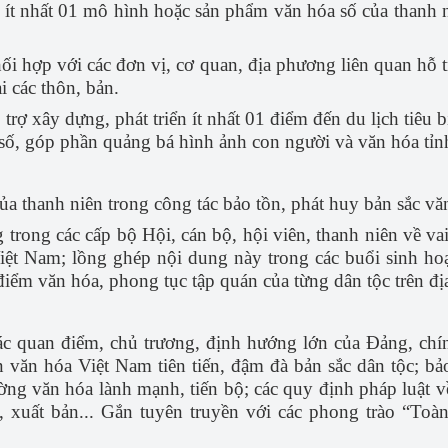
 ít nhất 01 mô hình hoặc sản phẩm văn hóa số của thanh n
i hợp với các đơn vị, cơ quan, địa phương liên quan hỗ tr
i các thôn, bản.
trợ xây dựng, phát triển ít nhất 01 điểm đến du lịch tiêu b
 số, góp phần quảng bá hình ảnh con người và văn hóa tỉn
của thanh niên trong công tác bảo tồn, phát huy bản sắc v
trong các cấp bộ Hội, cán bộ, hội viên, thanh niên về vai
iệt Nam; lồng ghép nội dung này trong các buổi sinh hoạt
iểm văn hóa, phong tục tập quán của từng dân tộc trên đị
ác quan điểm, chủ trương, định hướng lớn của Đảng, chí
 văn hóa Việt Nam tiên tiến, đậm đà bản sắc dân tộc; bảo 
ng văn hóa lành mạnh, tiến bộ; các quy định pháp luật về 
h, xuất
bản... Gắn tuyên truyền với các phong trào “To