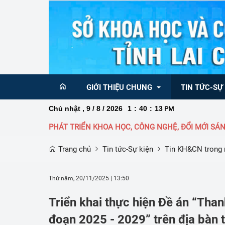
GIỚI THIỆU CHUNG
TIN TỨC-SỰ
Chủ nhật , 9 / 8 / 2026
1
:
40
:
14
PM
PHÁT TRIỂN KHOA HỌC, CÔNG NGHỆ, ĐỔI MỚI SÁNG TẠO V
Ban Giám đốc
Tin KH&CN  tr
Trang chủ
Tin tức-Sự kiện
Tin KH&CN trong
Sơ đồ  tổ chức
Tin KH&CN Qu
Chức năng nhiệm vụ Sở Khoa học và 
Chức năng nhiệm vụ
Nghị quyết 68 
Thứ năm, 20/11/2025
|
13:50
công nghệ
sáng tạo và Chuyển 
về phát triển k
Triển khai thực hiện Đề án “Than
Danh bạ điện thoại
Thông báo
đoạn 2025 - 2029” trên địa bàn 