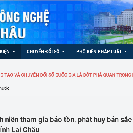
 KIỆN
CHUYỂN ĐỔI SỐ
PHỔ BIẾN PHÁP LUẬT
À CHUYỂN ĐỔI SỐ QUỐC GIA LÀ ĐỘT PHÁ QUAN TRỌNG HÀNG ĐẦU
ong nước
CHUYÊN MỤC KHCN, ĐMST & CĐS
Văn bản QLNN về KH&CN
 nước
ốc tế
Văn bản QPPL
 Trung tâm Đổi mới 
- NQ/TW của Bộ Chính trị 
Tủ sách pháp luật
đổi số
inh tế tư nhân
Dự thảo văn bản
h niên tham gia bảo tồn, phát huy bản sắc
chương trình, quy hoạch, kế hoạch
tỉnh Lai Châu