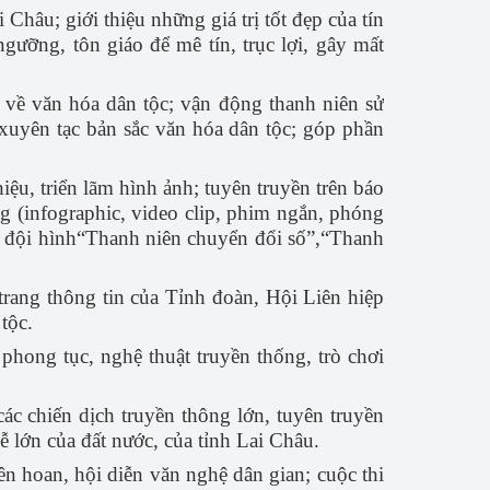
Châu; giới thiệu những giá trị tốt đẹp của tín
gưỡng, tôn giáo để mê tín, trục lợi, gây mất
c về văn hóa dân tộc; vận động thanh niên sử
 xuyên tạc bản sắc văn hóa dân tộc; góp phần
ệu, triển lãm hình ảnh; tuyên truyền trên báo
ông (infographic, video clip, phim ngắn, phóng
ác đội hình“Thanh niên chuyển đổi số”,“Thanh
trang thông tin của Tỉnh đoàn, Hội Liên hiệp
tộc.
, phong tục, nghệ thuật truyền thống, trò chơi
ác chiến dịch truyền thông lớn, tuyên truyền
lễ lớn của đất nước, của tỉnh Lai Châu.
iên hoan, hội diễn văn nghệ dân gian; cuộc thi