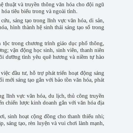
hệ thuật và truyền thông văn hóa cho đội ngũ
hóa tiêu biểu trong và ngoài tỉnh.
n cứu, sáng tạo trong lĩnh vực văn hóa, di sản,
a, hình thành hệ sinh thái sáng tạo số trong
n tộc trong chương trình giáo dục phổ thông,
ơng; vận động học sinh, sinh viên, thanh niên
uôi dưỡng tình yêu quê hương và niềm tự hào
iệc đầu tư, hỗ trợ phát triển hoạt động sáng
ổi mới sáng tạo gắn với bảo tồn văn hóa, phát
g lĩnh vực văn hóa, du lịch, thủ công truyền
iển chiến lược kinh doanh gắn với văn hóa địa
ơi, sinh hoạt cộng đồng cho thanh thiếu nhi;
p, sáng tạo, rèn luyện và vui chơi lành mạnh,