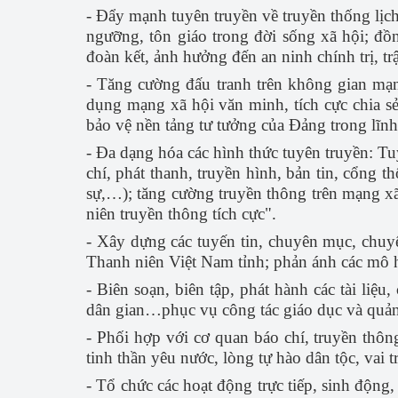
- Đẩy mạnh tuyên truyền về truyền thống lịch 
ngưỡng, tôn giáo trong đời sống xã hội; đồn
đoàn kết, ảnh hưởng đến an ninh chính trị, tr
- Tăng cường đấu tranh trên không gian mạng
dụng mạng xã hội văn minh, tích cực chia sẻ
bảo vệ nền tảng tư tưởng của Đảng trong lĩn
- Đa dạng hóa các hình thức tuyên truyền: Tu
chí, phát thanh, truyền hình, bản tin, cổng t
sự,…); tăng cường truyền thông trên mạng xã
niên truyền thông tích cực".
- Xây dựng các tuyến tin, chuyên mục, chuyê
Thanh niên Việt Nam tỉnh; phản ánh các mô h
- Biên soạn, biên tập, phát hành các tài liệu
dân gian…phục vụ công tác giáo dục và quảng
- Phối hợp với cơ quan báo chí, truyền thôn
tinh thần yêu nước, lòng tự hào dân tộc, vai 
- Tổ chức các hoạt động trực tiếp, sinh động,