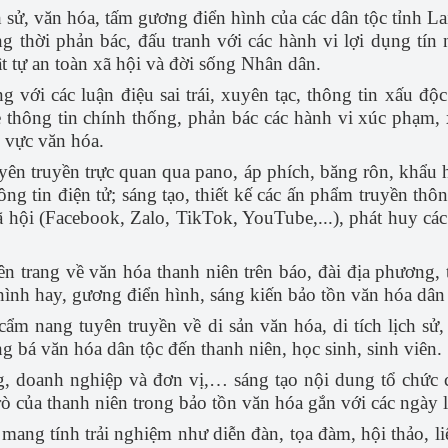
sử, văn hóa, tấm gương điển hình của các dân tộc tỉnh Lai 
g thời phản bác, đấu tranh với các hành vi lợi dụng tín n
ật tự an toàn xã hội và đời sống Nhân dân.
 với các luận điệu sai trái, xuyên tạc, thông tin xấu độ
 thông tin chính thống, phản bác các hành vi xúc phạm,
h vực văn hóa.
yên truyền trực quan qua pano, áp phích, băng rôn, khẩu hi
hông tin điện tử; sáng tạo, thiết kế các ấn phẩm truyền th
 hội (Facebook, Zalo, TikTok, YouTube,...), phát huy c
n trang về văn hóa thanh niên trên báo, đài địa phương, 
ình hay, gương điển hình, sáng kiến bảo tồn văn hóa dân 
, cẩm nang tuyên truyền về di sản văn hóa, di tích lịch sử
 bá văn hóa dân tộc đến thanh niên, học sinh, sinh viên.
g, doanh nghiệp và đơn vị,… sáng tạo nội dung tổ chức c
trò của thanh niên trong bảo tồn văn hóa gắn với các ngày 
 mang tính trải nghiệm như diễn đàn, tọa đàm, hội thảo, l