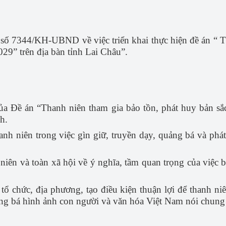
&CN
Báo cáo tài chính năm
 chính
Danh mục thông tin cần công khai
 7344/KH-UBND về việc triển khai thực hiện đề án “ Th
g tin KH&CN
Lịch công tác
29” trên địa bàn tỉnh Lai Châu”.
ng tư tưởng của Đảng
Sáng kiến Cấp tỉnh - Lai Châu
ủa Đề án “Thanh niên tham gia bảo tồn, phát huy bản sắ
 trong tỉnh
Cổng Sáng kiến Bộ khoa học và công 
h.
nghệ
&CN
hanh niên trong việc gìn giữ, truyền dạy, quảng bá và phát
m theo tấm gương tư tưởng 
niên và toàn xã hội về ý nghĩa, tầm quan trọng của việc 
tổ chức, địa phương, tạo điều kiện thuận lợi để thanh n
ng bá hình ảnh con người và văn hóa Việt Nam nói chung v