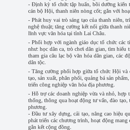
- Định kỳ tổ chức tập huấn, bồi dưỡng kiến 
cán bộ Hội, thanh niên nòng cốt; gắn với hoạt
- Phát huy vai trò sáng tạo của thanh niên, tr
nghệ thuật; tăng cường kết nối giữa thanh n
lĩnh vực văn hóa tại tỉnh Lai Châu.
- Phối hợp với ngành giáo dục tổ chức các t
như: học dân ca, trò chơi dân gian, tìm hiểu
tham gia câu lạc bộ văn hóa dân gian, các 
dân tộc.
- Tăng cường phối hợp giữa tổ chức Hội và c
tạo, sản xuất, phân phối, quảng bá sản phẩm,
triển công nghiệp văn hóa địa phương.
- Hỗ trợ các doanh nghiệp vừa và nhỏ, hợp t
thống, thông qua hoạt động tư vấn, đào tạo, 
phương.
- Đầu tư xây dựng, cải tạo, nâng cao hiệu q
phát triển các chương trình, hoạt động mang 
gắn kết cộng đồng.