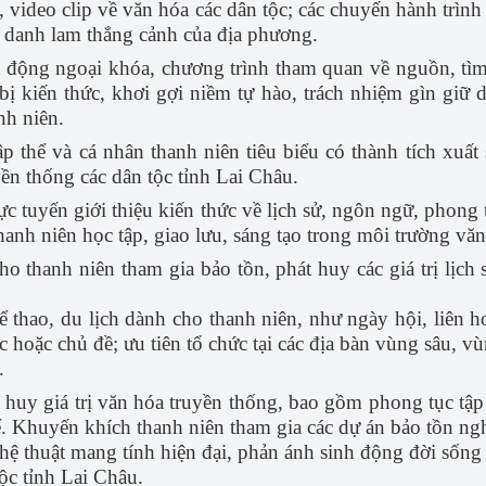
nh, video clip về văn hóa các dân tộc; các chuyến hành trì
ử, danh lam thắng cảnh của địa phương.
t động ngoại khóa, chương trình tham quan về nguồn, tìm h
bị kiến thức, khơi gợi niềm tự hào, trách nhiệm gìn giữ d
nh niên.
 thể và cá nhân thanh niên tiêu biểu có thành tích xuất 
yền thống các dân tộc tỉnh Lai Châu.
rực tuyến giới thiệu kiến thức về lịch sử, ngôn ngữ, phong
hanh niên học tập, giao lưu, sáng tạo trong môi trường v
ho thanh niên tham gia bảo tồn, phát huy các giá trị lịch 
 thao, du lịch dành cho thanh niên, như ngày hội, liên ho
c hoặc chủ đề; ưu tiên tổ chức tại các địa bàn vùng sâu, v
.
huy giá trị văn hóa truyền thống, bao gồm phong tục tập 
thể. Khuyến khích thanh niên tham gia các dự án bảo tồn ng
ghệ thuật mang tính hiện đại, phản ánh sinh động đời sống
ộc tỉnh Lai Châu.