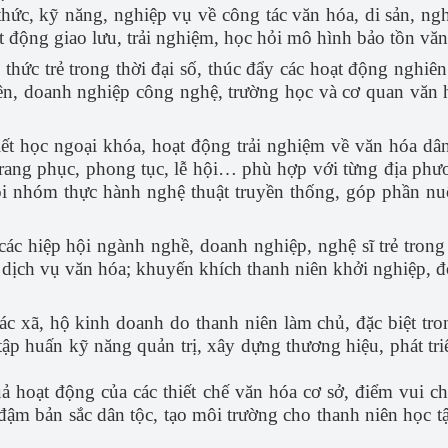
thức, kỹ năng, nghiệp vụ về công tác văn hóa, di sản, ng
 động giao lưu, trải nghiệm, học hỏi mô hình bảo tồn văn 
í thức trẻ trong thời đại số, thúc đẩy các hoạt động nghiê
iên, doanh nghiệp công nghệ, trường học và cơ quan văn hó
iết học ngoại khóa, hoạt động trải nghiệm về văn hóa dâ
 trang phục, phong tục, lễ hội… phù hợp với từng địa phư
đội nhóm thực hành nghệ thuật truyền thống, góp phần n
ác hiệp hội ngành nghề, doanh nghiệp, nghệ sĩ trẻ trong v
 dịch vụ văn hóa; khuyến khích thanh niên khởi nghiệp, đ
ác xã, hộ kinh doanh do thanh niên làm chủ, đặc biệt tron
tập huấn kỹ năng quản trị, xây dựng thương hiệu, phát tr
uả hoạt động của các thiết chế văn hóa cơ sở, điểm vui ch
đậm bản sắc dân tộc, tạo môi trường cho thanh niên học tậ