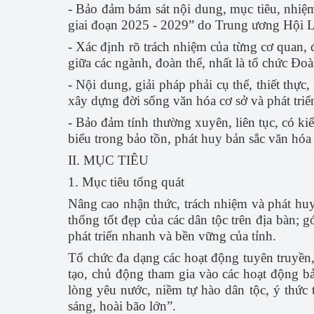
- Bảo đảm bám sát nội dung, mục tiêu, nhiệm
giai đoạn 2025 - 2029” do Trung ương Hội L
- Xác định rõ trách nhiệm của từng cơ quan, 
giữa các ngành, đoàn thể, nhất là tổ chức Đo
- Nội dung, giải pháp phải cụ thể, thiết thực,
xây dựng đời sống văn hóa cơ sở và phát triể
- Bảo đảm tính thường xuyên, liên tục, có kiể
biểu trong bảo tồn, phát huy bản sắc văn hóa 
II. MỤC TIÊU
1. Mục tiêu tổng quát
Nâng cao nhận thức, trách nhiệm và phát huy 
thống tốt đẹp của các dân tộc trên địa bàn; 
phát triển nhanh và bền vững của tỉnh.
Tổ chức đa dạng các hoạt động tuyên truyền, 
tạo, chủ động tham gia vào các hoạt động bả
lòng yêu nước, niềm tự hào dân tộc, ý thức 
sáng, hoài bão lớn”.