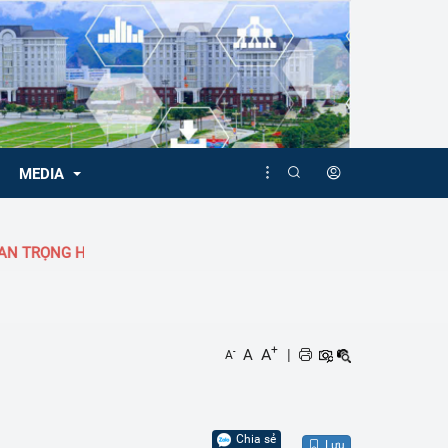
MEDIA
 TRỌNG HÀNG ĐẦU!
Video
Album
+
A
A
|
-
A
Chia sẻ
Lưu