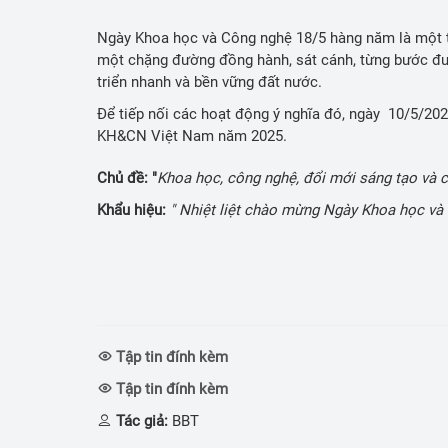
Nhiệm vụ KH
Ngày Khoa học và Công nghệ 18/5 hàng năm là một t
Cải cách hành
một chặng đường đồng hành, sát cánh, từng bước đư
triển nhanh và bền vững đất nước.
Ấn phẩm thôn
Để tiếp nối các hoạt động ý nghĩa đó, ngày 10/5/2
Bảo vệ nền tả
KH&CN Việt Nam năm 2025.
Sáng kiến
Chủ đề: "
Khoa học, công nghệ, đổi mới sáng tạo và 
Khẩu hiệu:
" Nhiệt liệt chào mừng Ngày Khoa học và
Tin tức KH&CN
Thống kê KH
Học tập và là
đạo đức HCM
Tập tin đính kèm
Tập tin đính kèm
Tác giả:
BBT