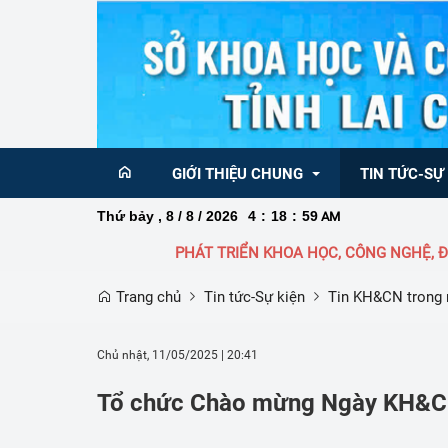
GIỚI THIỆU CHUNG
TIN TỨC-SỰ
Thứ bảy , 8 / 8 / 2026
4
:
18
:
59
AM
PHÁT TRIỂN KHOA HỌC, CÔNG NGHỆ, ĐỔI 
Ban Giám đốc
Tin KH&CN  tr
Trang chủ
Tin tức-Sự kiện
Tin KH&CN trong
Sơ đồ  tổ chức
Tin KH&CN Qu
Chức năng nhiệm vụ Sở Khoa học và 
Chức năng nhiệm vụ
Nghị quyết 68 
Chủ nhật, 11/05/2025
|
20:41
công nghệ
sáng tạo và Chuyển 
về phát triển k
Tổ chức Chào mừng Ngày KH&C
Danh bạ điện thoại
Thông báo