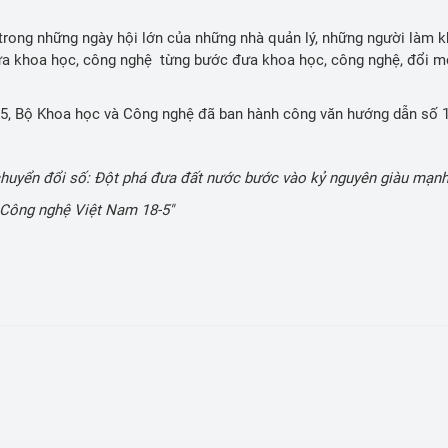
&CN
Báo cáo tài chính năm
rong những ngày hội lớn của những nhà quản lý, những người làm k
 chính
Danh mục thông tin cần công khai
a khoa học, công nghệ từng bước đưa khoa học, công nghệ, đổi mới
g tin KH&CN
Lịch công tác
025, Bộ Khoa học và Công nghệ đã ban hành công văn hướng dẫn số
ng tư tưởng của Đảng
Sáng kiến Cấp tỉnh - Lai Châu
chuyển đổi số: Đột phá đưa đất nước bước vào kỷ nguyên giàu mạnh,
 Công nghệ Việt Nam 18-5"
 trong tỉnh
Cổng Sáng kiến Bộ khoa học và công 
nghệ
&CN
m theo tấm gương tư tưởng 