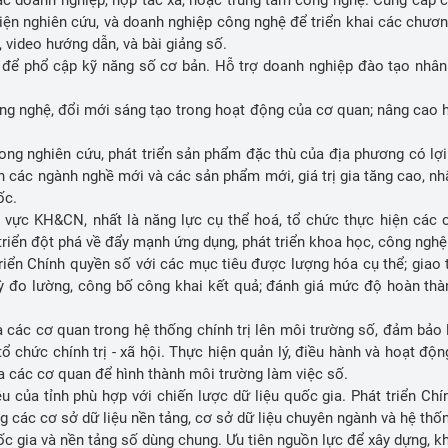
viện nghiên cứu, và doanh nghiệp công nghệ để triển khai các chươn
, video hướng dẫn, và bài giảng số.
ể phổ cập kỹ năng số cơ bản. Hỗ trợ doanh nghiệp đào tạo nhân 
ng nghệ, đổi mới sáng tạo trong hoạt động của cơ quan; nâng cao hi
ng nghiên cứu, phát triển sản phẩm đặc thù của địa phương có lợi th
 các ngành nghề mới và các sản phẩm mới, giá trị gia tăng cao, nhấ
uốc.
h vực KH&CN, nhất là năng lực cụ thể hoá, tổ chức thực hiện các ch
t triển đột phá về đẩy mạnh ứng dụng, phát triển khoa học, công ngh
triển Chính quyền số với các mục tiêu được lượng hóa cụ thể; giao 
h kỳ đo lường, công bố công khai kết quả; đánh giá mức độ hoàn thà
các cơ quan trong hệ thống chính trị lên môi trường số, đảm bảo l
chức chính trị - xã hội. Thực hiện quản lý, điều hành và hoạt động
của các cơ quan để hình thành môi trường làm việc số.
u của tỉnh phù hợp với chiến lược dữ liệu quốc gia. Phát triển Chí
g các cơ sở dữ liệu nền tảng, cơ sở dữ liệu chuyên ngành và hệ thố
c gia và nền tảng số dùng chung. Ưu tiên nguồn lực để xây dựng, kh