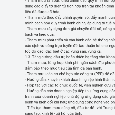
- Tham mưu rà soát, điều chỉnh các quy trình nội bộ
dụng các giấy tờ điện tử tích hợp trên tài khoản định
liệu đã được số hóa.
- Tham mưu thúc đẩy chính quyền số, đẩy mạnh cung 
minh bạch hóa quy trình hành chính, áp dụng trí tuệ 
- Tham mưu xây dựng đơn giá chuyển đổi số, công ng
bạch và hiệu quả.
- Tham mưu phát triển và vận hành các hệ thống chí
các dịch vụ công trực tuyến để tạo thuận lợi cho ng
tốc độ cao, đặc biệt ở các vùng sâu, vùng xa.
1.3. Tăng cường đầu tư, hoàn thiện hạ tầng cho kho
- Tham mưu, tổng hợp kinh phí ngân sách địa phươn
đảm bảo theo mục tiêu của tỉnh đã ban hành.
- Tham mưu các cơ chế hợp tác công tư (PPP) để đầu 
- Hướng dẫn, khuyến khích doanh nghiệp hình thành 
- Hợp tác với các tổ chức quốc tế, viện nghiên cứu 
- Hướng dẫn các doanh nghiệp tiếp thu, ứng dụng cô
tranh của doanh nghiệp; chủ động ứng dụng các giải
bệnh và biến đổi khí hậu; ứng dụng công nghệ vào ph
- Tiếp tục tham mưu củng cố, đầu tư đối với Trung
sáng tạo, kinh tế - xã hội của tỉnh.