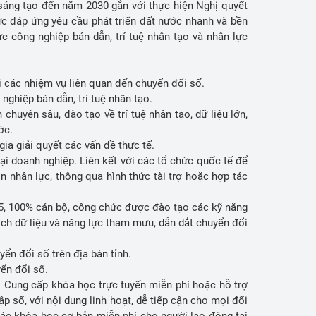
 sáng tạo đến năm 2030 gắn với thực hiện Nghị quyết
hức đáp ứng yêu cầu phát triển đất nước nhanh và bền
c công nghiệp bán dẫn, trí tuệ nhân tạo và nhân lực
.
hai các nhiệm vụ liên quan đến chuyển đổi số.
nghiệp bán dẫn, trí tuệ nhân tạo.
huyên sâu, đào tạo về trí tuệ nhân tạo, dữ liệu lớn,
ước.
gia giải quyết các vấn đề thực tế.
ại doanh nghiệp. Liên kết với các tổ chức quốc tế để
 nhân lực, thông qua hình thức tài trợ hoặc hợp tác
25, 100% cán bộ, công chức được đào tạo các kỹ năng
ích dữ liệu và năng lực tham mưu, dẫn dắt chuyển đổi
yển đổi số trên địa bàn tỉnh.
yển đổi số.
. Cung cấp khóa học trực tuyến miễn phí hoặc hỗ trợ
p số, với nội dung linh hoạt, dễ tiếp cận cho mọi đối
các khóa học cơ bản miễn phí cho người lao động tại