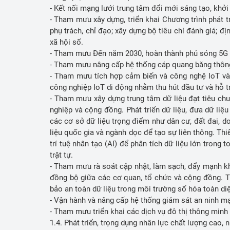
- Kết nối mạng lưới trung tâm đổi mới sáng tạo, khở
- Tham mưu xây dựng, triển khai Chương trình phát t
phụ trách, chỉ đạo; xây dựng bộ tiêu chí đánh giá; đ
xã hội số.
- Tham mưu Đến năm 2030, hoàn thành phủ sóng 5G trê
- Tham mưu nâng cấp hệ thống cáp quang băng thông 
- Tham mưu tích hợp cảm biến và công nghệ IoT vào 
công nghiệp IoT di động nhằm thu hút đầu tư và hỗ t
- Tham mưu xây dựng trung tâm dữ liệu đạt tiêu chu
nghiệp và cộng đồng. Phát triển dữ liệu, đưa dữ liệu
các cơ sở dữ liệu trọng điểm như dân cư, đất đai, do
liệu quốc gia và ngành dọc để tạo sự liên thông. Thi
trí tuệ nhân tạo (AI) để phân tích dữ liệu lớn trong t
trật tự.
- Tham mưu rà soát cập nhật, làm sạch, đẩy mạnh kh
đồng bộ giữa các cơ quan, tổ chức và cộng đồng. Tối
bảo an toàn dữ liệu trong môi trường số hóa toàn di
- Vận hành và nâng cấp hệ thống giám sát an ninh mạ
- Tham mưu triển khai các dịch vụ đô thị thông minh 
1.4. Phát triển, trọng dụng nhân lực chất lượng cao,