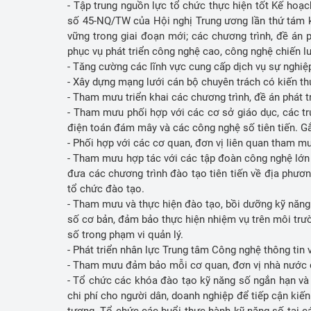
- Tập trung nguồn lực tổ chức thực hiện tốt Kế hoạ
số 45-NQ/TW của Hội nghị Trung ương lần thứ tám kho
vững trong giai đoạn mới; các chương trình, đề án 
phục vụ phát triển công nghệ cao, công nghệ chiến l
- Tăng cường các lĩnh vực cung cấp dịch vụ sự nghi
- Xây dựng mạng lưới cán bộ chuyên trách có kiến th
- Tham mưu triển khai các chương trình, đề án phát t
- Tham mưu phối hợp với các cơ sở giáo dục, các trư
điện toán đám mây và các công nghệ số tiên tiến. G
- Phối hợp với các cơ quan, đơn vị liên quan tham mư
- Tham mưu hợp tác với các tập đoàn công nghệ lớn đ
đưa các chương trình đào tạo tiên tiến về địa phươ
tổ chức đào tạo.
- Tham mưu và thực hiện đào tạo, bồi dưỡng kỹ năng
số cơ bản, đảm bảo thực hiện nhiệm vụ trên môi trườ
số trong phạm vi quản lý.
- Phát triển nhân lực Trung tâm Công nghệ thông tin 
- Tham mưu đảm bảo mỗi cơ quan, đơn vị nhà nước c
- Tổ chức các khóa đào tạo kỹ năng số ngắn hạn và 
chi phí cho người dân, doanh nghiệp để tiếp cận kiến
tượng. Tổ chức các buổi thực hành kỹ năng số tại c