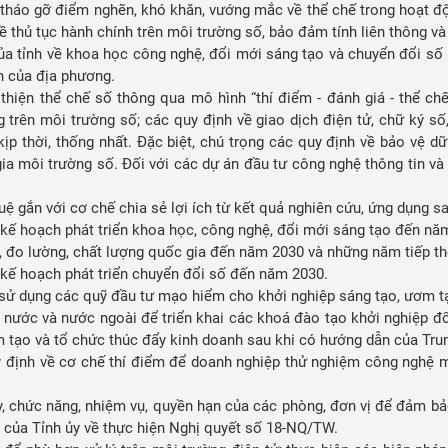
ất tháo gỡ điểm nghẽn, khó khăn, vướng mắc về thể chế trong hoạt 
về thủ tục hành chính trên môi trường số, bảo đảm tính liên thông v
 tỉnh về khoa học công nghệ, đổi mới sáng tạo và chuyển đổi số 
ễn của địa phương.
hiện thể chế số thông qua mô hình “thí điểm - đánh giá - thể chế
 trên môi trường số; các quy định về giao dịch điện tử, chữ ký số
p thời, thống nhất. Đặc biệt, chú trọng các quy định về bảo vệ dữ
gia môi trường số. Đối với các dự án đầu tư công nghệ thông tin v
uệ gắn với cơ chế chia sẻ lợi ích từ kết quả nghiên cứu, ứng dụng 
, kế hoạch phát triển khoa học, công nghệ, đổi mới sáng tạo đến n
 đo lường, chất lượng quốc gia đến năm 2030 và những năm tiếp t
, kế hoạch phát triển chuyển đổi số đến năm 2030.
và sử dụng các quỹ đầu tư mạo hiểm cho khởi nghiệp sáng tạo, ươm 
 nước và nước ngoài để triển khai các khoá đào tạo khởi nghiệp đổi
ơm tạo và tổ chức thúc đẩy kinh doanh sau khi có hướng dẫn của Tr
uy định về cơ chế thí điểm để doanh nghiệp thử nghiệm công nghệ 
y, chức năng, nhiệm vụ, quyền hạn của các phòng, đơn vị để đảm bả
n của Tỉnh ủy về thực hiện Nghị quyết số 18-NQ/TW.