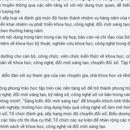
truyền thông qua các nền tảng số với nội dung trực quan, dễ hiể
i tượng trẻ.
hí xếp loại và đánh giá mức độ hoàn thành nhiệm vụ hàng năm của ng
iển khai nhiệm vụ phát triển khoa học, công nghệ, đổi mới sáng tạo
a, khen thưởng hàng năm.
nh nội dung trọng tâm trong các kỳ họp, báo cáo và chỉ đạo của Sở,
ghiệm về khoa học kỹ thuật, nghiên cứu khoa học, công nghệ trong độ
i dưỡng cho cán bộ, công chức, viên chức kiến thức về khoa học, c
ản về khoa học, công nghệ, đổi mới sáng tạo, chuyển đổi số. Tập
 diễn đàn với sự tham gia của các chuyên gia, nhà khoa học và lãnh
g phong trào học tập trên các nền tảng số để trở thành phong trào
 nghệ, đổi mới sáng tạo, kỹ năng số, công nghệ số cơ bản trong cá
hông minh", "Sáng kiến đổi mới sáng tạo" để khuyến khích tinh thầ
doanh nghiệp, trường học ứng dụng hiệu quả công nghệ số làm mô h
 số; Tổ chức đánh giá, xếp hạng mức độ chuyển đổi số; Biểu dương
 các tiêu chí thi đua cụ thể; Tổ chức các sự kiện để nhân rộng các m
 chính sách về khoa học, công nghệ và đổi mới sáng tạo