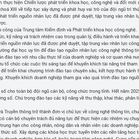
ch thực hiện Chiến lược phát triển khoa học, công nghệ và đổi mới
á XIII về tiếp tục xây dựng và phát huy vai trò của đội ngũ trí t
phát triển nguồn nhân lực đã được phê duyệt, tập trung vào nhân lự
ược.
ệp công của Trung tâm Kiểm định và Phát triển khoa học công nghệ
ức, kỹ năng và trách nhiệm cao trong quản lý, điều hành và triển k
riển nguồn nhân lực đã được phê duyệt, tập trung vào nhân lực công 
ờng đại học uy tín để đào tạo nguồn nhân lực công nghệ thông tin c
ắn đào tạo với nhu cầu thực tế của doanh nghiệp và cơ quan nhà n
u tổ chức các cuộc thi sáng tạo để khuyến khích tài năng trẻ tham 
ể triển khai chương trình đào tạo chuyên sâu, kết hợp thực hành t
ng. Khuyến khích doanh nghiệp tham gia vào quá trình đào tạo nguồn
 số cho toàn bộ đội ngũ cán bộ, công chức trong tỉnh. Hết năm 20
ng số. Chú trọng đào tạo các kỹ năng về thu thập, khai thác, phân t
và Truyền thông trở thành đơn vị chủ lực về công nghệ thông tin, chu
ó cán bộ chuyên trách đủ năng lực để thực hiện các nhiệm vụ chu
trung hạn cho công nhân, nông dân và nhân viên các doanh nghiệp
 thức số. Xây dựng các khóa học trực tuyến trên các nền tảng học tậ
ác doanh nghiệp, hợp tác xã, hoặc trung tâm công nghệ. Cung cấp 