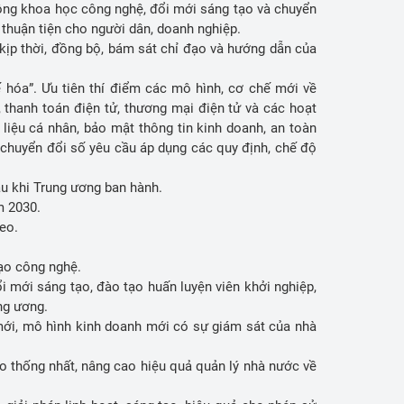
động khoa học công nghệ, đổi mới sáng tạo và chuyển
à thuận tiện cho người dân, doanh nghiệp.
kịp thời, đồng bộ, bám sát chỉ đạo và hướng dẫn của
 hóa”. Ưu tiên thí điểm các mô hình, cơ chế mới về
, thanh toán điện tử, thương mại điện tử và các hoạt
 liệu cá nhân, bảo mật thông tin kinh doanh, an toàn
à chuyển đổi số yêu cầu áp dụng các quy định, chế độ
sau khi Trung ương ban hành.
ăm 2030.
heo.
tạo công nghệ.
 mới sáng tạo, đào tạo huấn luyện viên khởi nghiệp,
ung ương.
mới, mô hình kinh doanh mới có sự giám sát của nhà
o thống nhất, nâng cao hiệu quả quản lý nhà nước về