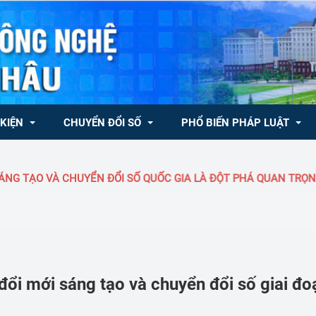
 KIỆN
CHUYỂN ĐỔI SỐ
PHỔ BIẾN PHÁP LUẬT
 VÀ CHUYỂN ĐỔI SỐ QUỐC GIA LÀ ĐỘT PHÁ QUAN TRỌNG HÀNG Đ
ong nước
CHUYÊN MỤC KHCN, ĐMST & CĐS
Văn bản QLNN về KH&CN
ốc tế
Văn bản QPPL
 Trung tâm Đổi mới 
- NQ/TW của Bộ Chính trị 
Tủ sách pháp luật
đổi số
inh tế tư nhân
Dự thảo văn bản
 đổi mới sáng tạo và chuyển đổi số giai 
chương trình, quy hoạch, kế hoạch