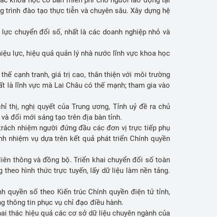
g trình đào tạo thực tiễn và chuyên sâu. Xây dựng hệ
lực chuyển đổi số, nhất là các doanh nghiệp nhỏ và
ệu lực, hiệu quả quản lý nhà nước lĩnh vực khoa học
ế cạnh tranh, giá trị cao, thân thiện với môi trường
t là lĩnh vực mà Lai Châu có thế mạnh; tham gia vào
ỉ thị, nghị quyết của Trung ương, Tỉnh uỷ đề ra chủ
ệ và đổi mới sáng tạo trên địa bàn tỉnh.
trách nhiệm người đứng đầu các đơn vị trực tiếp phụ
nh nhiệm vụ dựa trên kết quả phát triển Chính quyền
iên thông và đồng bộ. Triển khai chuyển đổi số toàn
 theo hình thức trực tuyến, lấy dữ liệu làm nền tảng.
nh quyền số theo Kiến trúc Chính quyền điện tử tỉnh,
ng thông tin phục vụ chỉ đạo điều hành.
ai thác hiệu quả các cơ sở dữ liệu chuyên ngành của