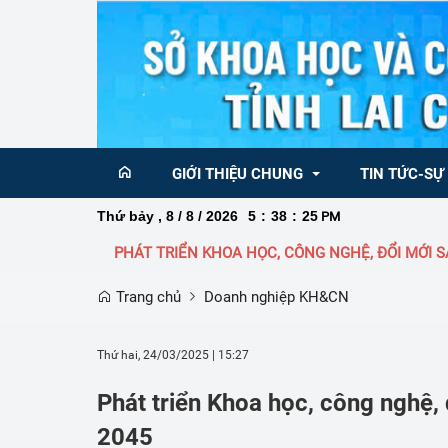
GIỚI THIỆU CHUNG
TIN TỨC-SỰ
Thứ bảy , 8 / 8 / 2026
5
:
38
:
26
PM
PHÁT TRIỂN KHOA HỌC, CÔNG NGHỆ, ĐỔI MỚI SÁNG TẠO
Ban Giám đốc
Tin KH&CN  tr
Trang chủ
Doanh nghiệp KH&CN
Sơ đồ  tổ chức
Tin KH&CN Qu
Chức năng nhiệm vụ Sở Khoa học và 
Chức năng nhiệm vụ
Nghị quyết 68 
Thứ hai, 24/03/2025
|
15:27
công nghệ
sáng tạo và Chuyển 
về phát triển k
Phát triển Khoa học, công nghệ,
Danh bạ điện thoại
Thông báo
2045