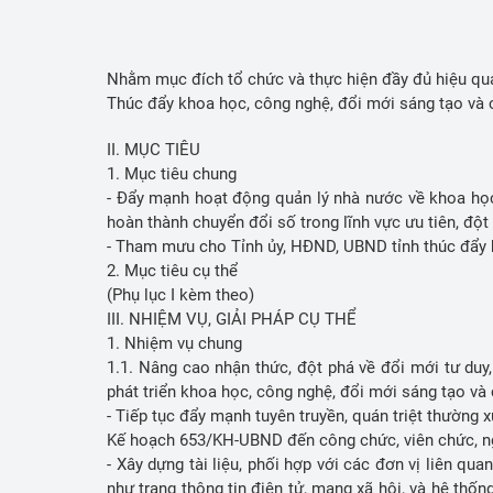
Nhiệm vụ KH
Cải cách hành
Nhằm mục đích tổ chức và thực hiện đầy đủ hiệu quả
Ấn phẩm thôn
Thúc đẩy khoa học, công nghệ, đổi mới sáng tạo và 
Bảo vệ nền tả
II. MỤC TIÊU
1. Mục tiêu chung
Sáng kiến
- Đẩy mạnh hoạt động quản lý nhà nước về khoa học,
hoàn thành chuyển đổi số trong lĩnh vực ưu tiên, đột
Tin tức KH&CN
- Tham mưu cho Tỉnh ủy, HĐND, UBND tỉnh thúc đẩy 
2. Mục tiêu cụ thể
Thống kê KH
(Phụ lục I kèm theo)
III. NHIỆM VỤ, GIẢI PHÁP CỤ THỂ
Học tập và là
1. Nhiệm vụ chung
đạo đức HCM
1.1. Nâng cao nhận thức, đột phá về đổi mới tư duy,
phát triển khoa học, công nghệ, đổi mới sáng tạo v
- Tiếp tục đẩy mạnh tuyên truyền, quán triệt thường
Kế hoạch 653/KH-UBND đến công chức, viên chức, n
- Xây dựng tài liệu, phối hợp với các đơn vị liên q
như trang thông tin điện tử, mạng xã hội, và hệ th