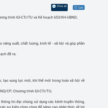
Chia sẻ
Lưu
hương trình 63-CTr/TU và Kế hoạch 653/KH-UBND;
năng suất, chất lượng, kinh tế - xã hội và góp phần
oạch đề ra.
, tạo xung lực mới, khí thế mới trong toàn xã hội về
3-NQ/CP; Chương trình 63-CTr/TU;
 thông tin đại chúng; sử dụng các kênh truyền thông,
 các sự kiện công cộng để nâng cao nhận thức về lợi