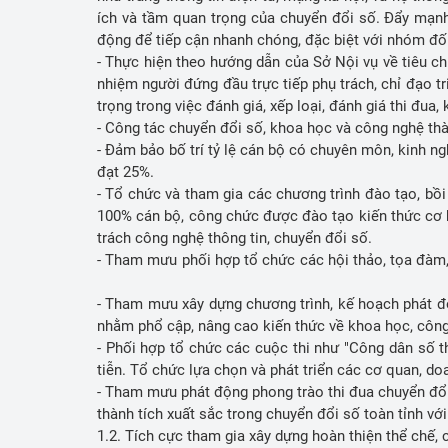
ích và tầm quan trọng của chuyển đổi số. Đẩy mạnh 
động để tiếp cận nhanh chóng, đặc biệt với nhóm đố
- Thực hiện theo hướng dẫn của Sở Nội vụ về tiêu c
nhiệm người đứng đầu trực tiếp phụ trách, chỉ đạo tr
trọng trong việc đánh giá, xếp loại, đánh giá thi đu
- Công tác chuyển đổi số, khoa học và công nghệ thà
- Đảm bảo bố trí tỷ lệ cán bộ có chuyên môn, kinh n
đạt 25%.
- Tổ chức và tham gia các chương trình đào tạo, bồ
100% cán bộ, công chức được đào tạo kiến thức cơ b
trách công nghệ thông tin, chuyển đổi số.
- Tham mưu phối hợp tổ chức các hội thảo, tọa đàm,
- Tham mưu xây dựng chương trình, kế hoạch phát độn
nhằm phổ cập, nâng cao kiến thức về khoa học, công
- Phối hợp tổ chức các cuộc thi như "Công dân số t
tiễn. Tổ chức lựa chọn và phát triển các cơ quan, 
- Tham mưu phát động phong trào thi đua chuyển đổi
thành tích xuất sắc trong chuyển đổi số toàn tỉnh với
1.2. Tích cực tham gia xây dựng hoàn thiện thể chế,