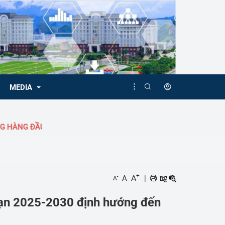
MEDIA
ẦU!
Video
Album
+
A
A
|
-
A
đoạn 2025-2030 định hướng đến