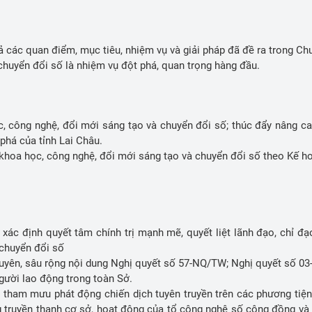
&CN
Báo cáo tài chính năm
 chính
Danh mục thông tin cần công khai
 các quan điểm, mục tiêu, nhiệm vụ và giải pháp đã đề ra trong C
g tin KH&CN
Lịch công tác
chuyển đổi số là nhiệm vụ đột phá, quan trọng hàng đầu.
ng tư tưởng của Đảng
Sáng kiến Cấp tỉnh - Lai Châu
 công nghệ, đổi mới sáng tạo và chuyển đổi số; thúc đẩy nâng cao 
 phá của tỉnh Lai Châu.
 trong tỉnh
Cổng Sáng kiến Bộ khoa học và công 
khoa học, công nghệ, đổi mới sáng tạo và chuyển đổi số theo Kế h
nghệ
&CN
m theo tấm gương tư tưởng 
 xác định quyết tâm chính trị mạnh mẽ, quyết liệt lãnh đạo, chỉ đạo
à chuyển đổi số
 xuyên, sâu rộng nội dung Nghị quyết số 57-NQ/TW; Nghị quyết số 0
gười lao động trong toàn Sở.
uan tham mưu phát động chiến dịch tuyên truyền trên các phương tiện
ống truyền thanh cơ sở, hoạt động của tổ công nghệ số cộng đồng và