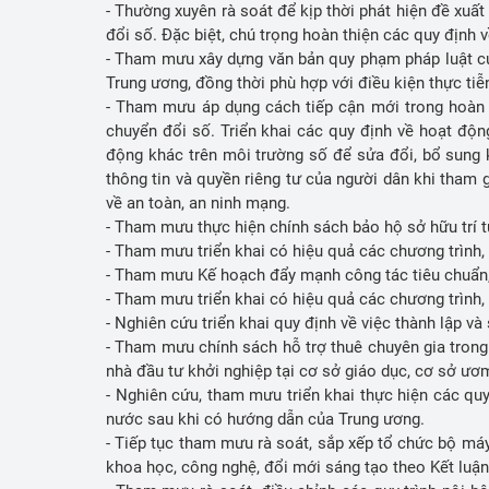
- Thường xuyên rà soát để kịp thời phát hiện đề xu
đổi số. Đặc biệt, chú trọng hoàn thiện các quy định 
- Tham mưu xây dựng văn bản quy phạm pháp luật của
Trung ương, đồng thời phù hợp với điều kiện thực ti
- Tham mưu áp dụng cách tiếp cận mới trong hoàn t
chuyển đổi số. Triển khai các quy định về hoạt động
động khác trên môi trường số để sửa đổi, bổ sung kị
thông tin và quyền riêng tư của người dân khi tham 
về an toàn, an ninh mạng.
- Tham mưu thực hiện chính sách bảo hộ sở hữu trí t
- Tham mưu triển khai có hiệu quả các chương trình
- Tham mưu Kế hoạch đẩy mạnh công tác tiêu chuẩn,
- Tham mưu triển khai có hiệu quả các chương trình
- Nghiên cứu triển khai quy định về việc thành lập 
- Tham mưu chính sách hỗ trợ thuê chuyên gia trong
nhà đầu tư khởi nghiệp tại cơ sở giáo dục, cơ sở ư
- Nghiên cứu, tham mưu triển khai thực hiện các q
nước sau khi có hướng dẫn của Trung ương.
- Tiếp tục tham mưu rà soát, sắp xếp tổ chức bộ má
khoa học, công nghệ, đổi mới sáng tạo theo Kết luậ