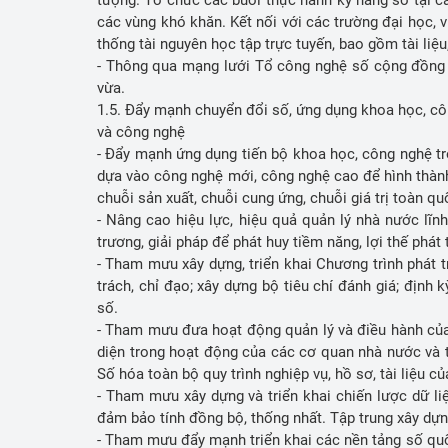
các vùng khó khăn. Kết nối với các trường đại học, 
thống tài nguyên học tập trực tuyến, bao gồm tài liệu
- Thông qua mạng lưới Tổ công nghệ số cộng đồng đ
vừa.
1.5. Đẩy mạnh chuyển đổi số, ứng dụng khoa học, cô
và công nghệ
- Đẩy mạnh ứng dụng tiến bộ khoa học, công nghệ tro
dựa vào công nghệ mới, công nghệ cao để hình thành
chuỗi sản xuất, chuỗi cung ứng, chuỗi giá trị toàn q
- Nâng cao hiệu lực, hiệu quả quản lý nhà nước lĩn
trương, giải pháp để phát huy tiềm năng, lợi thế phá
- Tham mưu xây dựng, triển khai Chương trình phát 
trách, chỉ đạo; xây dựng bộ tiêu chí đánh giá; địn
số.
- Tham mưu đưa hoạt động quản lý và điều hành của 
diện trong hoạt động của các cơ quan nhà nước và tổ 
Số hóa toàn bộ quy trình nghiệp vụ, hồ sơ, tài liệu 
- Tham mưu xây dựng và triển khai chiến lược dữ liệ
đảm bảo tính đồng bộ, thống nhất. Tập trung xây dựn
- Tham mưu đẩy mạnh triển khai các nền tảng số quố