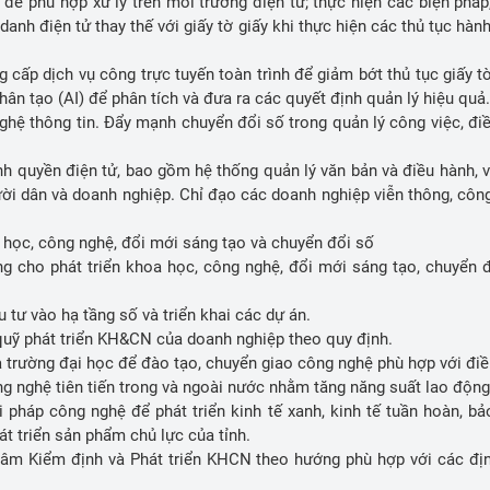
 để phù hợp xử lý trên môi trường điện tử; thực hiện các biện pháp,
 danh điện tử thay thế với giấy tờ giấy khi thực hiện các thủ tục hàn
cấp dịch vụ công trực tuyến toàn trình để giảm bớt thủ tục giấy 
nhân tạo (AI) để phân tích và đưa ra các quyết định quản lý hiệu qu
hệ thông tin. Đẩy mạnh chuyển đổi số trong quản lý công việc, đi
nh quyền điện tử, bao gồm hệ thống quản lý văn bản và điều hành, 
ười dân và doanh nghiệp. Chỉ đạo các doanh nghiệp viễn thông, côn
a học, công nghệ, đổi mới sáng tạo và chuyển đổi số
g cho phát triển khoa học, công nghệ, đổi mới sáng tạo, chuyển đ
tư vào hạ tầng số và triển khai các dự án.
quỹ phát triển KH&CN của doanh nghiệp theo quy định.
và trường đại học để đào tạo, chuyển giao công nghệ phù hợp với đi
ng nghệ tiên tiến trong và ngoài nước nhằm tăng năng suất lao động
 pháp công nghệ để phát triển kinh tế xanh, kinh tế tuần hoàn, bả
át triển sản phẩm chủ lực của tỉnh.
 tâm Kiểm định và Phát triển KHCN theo hướng phù hợp với các đị