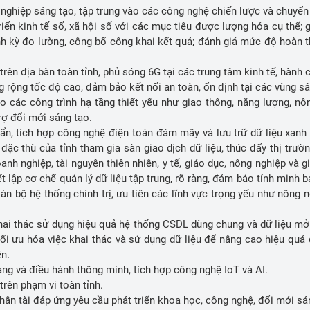
i nghiệp sáng tạo, tập trung vào các công nghệ chiến lược và chuyể
riển kinh tế số, xã hội số với các mục tiêu được lượng hóa cụ thể; 
ịnh kỳ đo lường, công bố công khai kết quả; đánh giá mức độ hoàn t
n địa bàn toàn tỉnh, phủ sóng 6G tại các trung tâm kinh tế, hành 
rộng tốc độ cao, đảm bảo kết nối an toàn, ổn định tại các vùng sâ
các công trình hạ tầng thiết yếu như giao thông, năng lượng, nô
rợ đổi mới sáng tạo.
ẩn, tích hợp công nghệ điện toán đám mây và lưu trữ dữ liệu xanh
 đặc thù của tỉnh tham gia sàn giao dịch dữ liệu, thúc đẩy thị trườn
anh nghiệp, tài nguyên thiên nhiên, y tế, giáo dục, nông nghiệp và g
ết lập cơ chế quản lý dữ liệu tập trung, rõ ràng, đảm bảo tính minh 
oàn bộ hệ thống chính trị, ưu tiên các lĩnh vực trọng yếu như nông n
ai thác sử dụng hiệu quả hệ thống CSDL dùng chung và dữ liệu mở 
 ưu hóa việc khai thác và sử dụng dữ liệu để nâng cao hiệu quả qu
ện.
ng và điều hành thông minh, tích hợp công nghệ IoT và AI.
trên phạm vi toàn tỉnh.
 nhân tài đáp ứng yêu cầu phát triển khoa học, công nghệ, đổi mới s