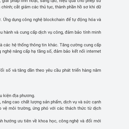
 giải pháp linh hoạt, sáng tạo, hiệu quả cho phép sử
h chính; cắt giảm các thủ tục, thành phần hồ sơ khi dữ
tờ. Ứng dụng công nghệ blockchain để tự động hóa và
ả.
ều hành và cung cấp dịch vụ công, đảm bảo tính minh
và các hệ thống thông tin khác. Tăng cường cung cấp
g nghệ nâng cấp hạ tầng số, đảm bảo kết nối internet
ổi số và tăng dần theo yêu cầu phát triển hàng năm
ều kiện địa phương.
, nâng cao chất lượng sản phẩm, dịch vụ và sức cạnh
o vệ môi trường, ứng phó với các thách thức từ dịch
nh hướng ưu tiên về khoa học, công nghệ và đổi mới