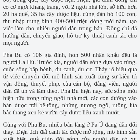
có cơ ngơi khang trang, với 2 ngôi nhà lớn, sở hữu hơn
20 ha quế, 35 ha cây dược liệu, cùng đàn bò 100 con,
thu nhập trung bình 400-500 triệu đồng mỗi năm, tạo
việc làm cho nhiều người dân trong bản. Đồng chí đã
hướng dẫn, chuyển giao, hỗ trợ kỹ thuật canh tác cho
mọi người.
Pha Bu có 106 gia đình, hơn 500 nhân khẩu đều là
người La Hủ. Trước kia, người dân sống dựa vào rừng,
cuộc sống bấp bênh, du canh, du cư. Thấy rõ hiệu quả
từ việc chuyển đổi mô hình sản xuất cùng sự kiên trì
vận động, thuyết phục của cán bộ, đảng viên, người
dân đã tin và làm theo. Pha Bu hiện nay, sức sống mới
hiện hữu trong từng ngôi nhà mới, các con đường vào
bản được trải bê-tông, những nương ngô, ruộng lúa
bậc thang xen kẽ vườn cây dược liệu xanh mướt.
Cùng với Pha Bu, nhiều bản làng ở Pa Ủ đang dần đổi
thay. Diện tích đất canh tác được mở rộng, mô hình sản
xuất hiệu quả giúp đời sống của người dân có xu