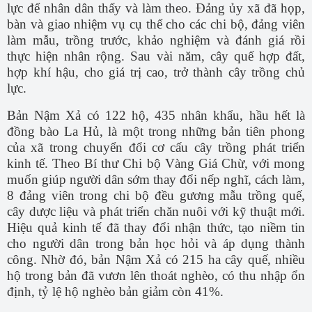
lực để nhân dân thấy và làm theo. Đảng ủy xã đã họp,
bàn và giao nhiệm vụ cụ thể cho các chi bộ, đảng viên
làm mẫu, trồng trước, khảo nghiệm và đánh giá rồi
thực hiện nhân rộng. Sau vài năm, cây quế hợp đất,
hợp khí hậu, cho giá trị cao, trở thành cây trồng chủ
lực.
Bản Nậm Xả có 122 hộ, 435 nhân khẩu, hầu hết là
đồng bào La Hủ, là một trong những bản tiên phong
của xã trong chuyển đổi cơ cấu cây trồng phát triển
kinh tế. Theo Bí thư Chi bộ Vàng Giá Chừ, với mong
muốn giúp người dân sớm thay đổi nếp nghĩ, cách làm,
8 đảng viên trong chi bộ đều gương mẫu trồng quế,
cây dược liệu và phát triển chăn nuôi với kỹ thuật mới.
Hiệu quả kinh tế đã thay đổi nhận thức, tạo niềm tin
cho người dân trong bản học hỏi và áp dụng thành
công. Nhờ đó, bản Nậm Xả có 215 ha cây quế, nhiều
hộ trong bản đã vươn lên thoát nghèo, có thu nhập ổn
định, tỷ lệ hộ nghèo bản giảm còn 41%.