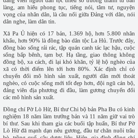
đảng viên người dân tộc thiểu số trưởng thành từ bản
làng, am hiểu phong tục, tiếng nói, tâm tư, nguyện
vọng của nhân dân, là cầu nối giữa Đảng với dân, nói
dân nghe, làm dân tin.
Xã Pa Ủ hiện có 17 bản, 1.369 hộ, hơn 5.800 nhân
khẩu, hơn 90% là đồng bào dân tộc La Hủ. Trước đây,
đồng bào sống rải rác, tập quán canh tác lạc hậu, cuộc
sống bấp bênh, tạm bợ. Hạ tầng, giao thông không
đồng bộ, xa cách, đi lại khó khăn, tỷ lệ hộ nghèo của
xã có thời điểm lên tới hơn 80%. Xác định chỉ có
chuyển đổi mô hình sản xuất, người dân mới thoát
nghèo, có cuộc sống mới tốt đẹp hơn, đội ngũ cán bộ,
đảng viên địa phương đi đầu, làm gương chuyển đổi
các mô hình sản xuất.
Đồng chí Pờ Lò Hừ, Bí thư Chi bộ bản Pha Bu có kinh
nghiệm 18 năm làm trưởng bản và 11 năm giữ vai trò
bí thư. Sau khi tham gia các buổi tập huấn, Bí thư Pờ
Lò Hừ đã mạnh dạn nêu gương, đầu tư chăn nuôi trâu
bò, trồng quế, cây dược liệu. Hiện, gia đình đồng chí