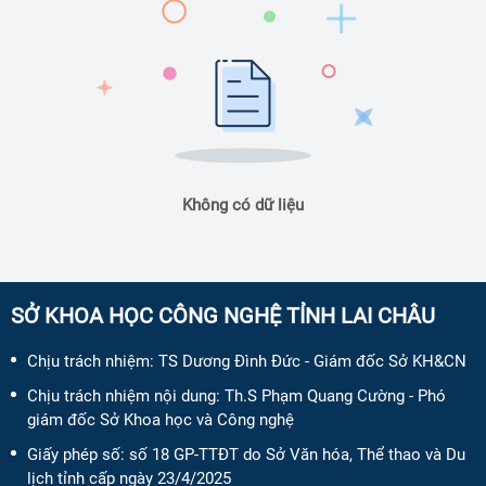
Không có dữ liệu
SỞ KHOA HỌC CÔNG NGHỆ TỈNH LAI CHÂU
Chịu trách nhiệm:
TS Dương Đình Đức - Giám đốc Sở KH&CN
Chịu trách nhiệm nội dung:
Th.S Phạm Quang Cường - Phó
giám đốc Sở Khoa học và Công nghệ
Giấy phép số:
số 18 GP-TTĐT do Sở Văn hóa, Thể thao và Du
lịch tỉnh cấp ngày 23/4/2025