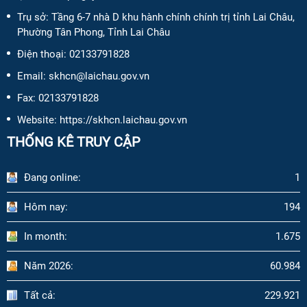
Trụ sở: Tầng 6-7 nhà D khu hành chính chính trị tỉnh Lai Châu,
Phường Tân Phong, Tỉnh Lai Châu
Điện thoại:
02133791828
Email:
skhcn@laichau.gov.vn
Fax:
02133791828
Website: https://skhcn.laichau.gov.vn
THỐNG KÊ TRUY CẬP
Đang online:
1
Hôm nay:
194
In month:
1.675
Năm 2026:
60.984
Tất cả:
229.921