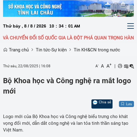
Thứ bảy , 8 / 8 / 2026
10
:
34
:
02
To
AM
nav
 CHUYỂN ĐỔI SỐ QUỐC GIA LÀ ĐỘT PHÁ QUAN TRỌNG HÀNG ĐẦU
Trang chủ
Tin tức-Sự kiện
Tin KH&CN trong nước
+
A
A
|
-
Thứ sáu, 22/08/2025
|
16:08
A
Bộ Khoa học và Công nghệ ra mắt logo
mới
Chia sẻ
Lưu
Logo mới của Bộ Khoa học và Công nghệ biểu trưng cho khát
vọng đổi mới, dẫn dắt công nghệ và lan tỏa tinh thần sáng tạo
Việt Nam.