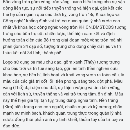
Bốn vòng tròn gồm vòng tròn vàng - xanh biểu trưng cho sự vận
động liên tục, sự nối tiếp truyền thống và hiện đại, gắn kết các
thế hệ của ngành qua các thời kỳ; vòng tròn "Bộ Khoa học và
Công nghệ" khẳng định vai trò cơ quan quản lý nhà nước cao
nhất về khoa học công nghệ; vòng tròn KH.CN.ĐMST.CĐS tượng
trưng cho bốn trụ cột chiến lược, thể hiện cam kết và định
hướng toàn diện của Bộ trong giai đoạn mới; vòng tròn mã nhị
phân gồm 34 cặp số, tượng trưng cho dòng chảy dữ liệu và tri
thức kết nối 34 tỉnh, thành phố.
Logo sử dụng ba màu chủ đạo, gồm xanh (Thủy) tượng trưng
cho bầu trời và trí tuệ sáng tạo, gợi lên tinh thần nghiên cứu
khoa học, sự bền bỉ, linh hoạt và khát vọng vươn ra toàn cầu, là
màu của các giá trị cốt lõi: tiên phong, sáng tạo, đột phá. Màu
vàng (Thổ) đại diện cho đất, sự thịnh vượng và tính bền vững;
gắn với lịch sử, truyền thống và vai trò trung tâm, ổn định. Màu
này thể hiện giá trị: tận tụy, trung dũng, nghĩa tình. Nền trắng
(Kim) biểu trưng cho con người, chuẩn mực và kỷ cương; nhấn
mạnh sự minh bạch, khách quan, trung thực trong quản lý nhà
nước, đồng thời phản ánh sự tinh khiết, thuần túy của trí tuệ và
đạo đức.