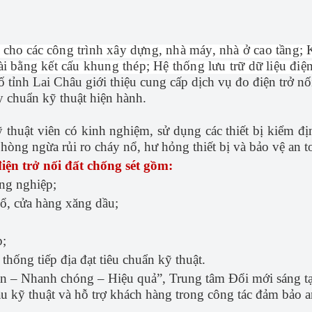
&CN
Báo cáo tài chính năm
 chính
Danh mục thông tin cần công khai
 cho các
công trình xây dựng, nhà máy, nhà ở cao tầng; 
ài bằng kết cấu khung thép; Hệ thống lưu trữ dữ liệu điệ
g tin KH&CN
Lịch công tác
tỉnh Lai Châu giới thiệu cung cấp dịch vụ đo điện trở nối
ng tư tưởng của Đảng
y chuẩn kỹ thuật hiện hành.
Sáng kiến Cấp tỉnh - Lai Châu
 thuật viên có kinh nghiệm, sử dụng các thiết bị kiểm đ
phòng ngừa rủi ro cháy nổ, hư hỏng thiết bị và bảo vệ an 
 trong tỉnh
Cổng Sáng kiến Bộ khoa học và công 
ện trở nối đất chống sét gồm:
nghệ
&CN
ng nghiệp;
nổ, cửa hàng xăng dầu;
m theo tấm gương tư tưởng 
p;
thống tiếp địa đạt tiêu chuẩn kỹ thuật.
 – Nhanh chóng – Hiệu quả”, Trung tâm Đổi mới sáng tạ
 kỹ thuật và hỗ trợ khách hàng trong công tác đảm bảo an