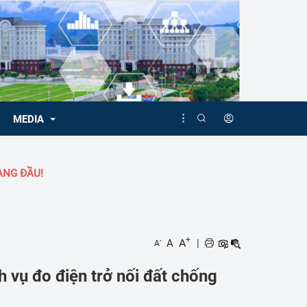
MEDIA
ĐẦU!
Video
Album
+
A
A
|
-
A
 vụ đo điện trở nối đất chống