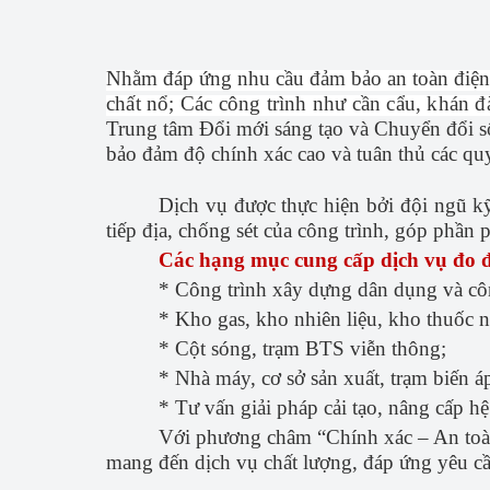
Nhiệm vụ KH
Cải cách hành
Nhằm đáp ứng nhu cầu đảm bảo an toàn điện
chất nổ; Các công trình như cần cẩu, khán đ
Ấn phẩm thôn
Trung tâm Đổi mới sáng tạo và Chuyển đổi số 
Bảo vệ nền tả
bảo đảm độ chính xác cao và tuân thủ các qu
Sáng kiến
Dịch vụ được thực hiện bởi đội ngũ kỹ
tiếp địa, chống sét của công trình, góp phần 
Tin tức KH&CN
Các hạng mục cung cấp dịch vụ đo đi
Thống kê KH
* Công trình xây dựng dân dụng và cô
* Kho gas, kho nhiên liệu, kho thuốc 
Học tập và là
* Cột sóng, trạm BTS viễn thông;
đạo đức HCM
* Nhà máy, cơ sở sản xuất, trạm biến á
* Tư vấn giải pháp cải tạo, nâng cấp hệ 
Với phương châm “Chính xác – An toàn
mang đến dịch vụ chất lượng, đáp ứng yêu cầu