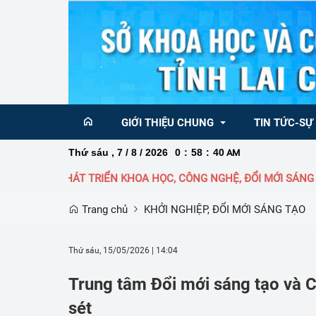
GIỚI THIỆU CHUNG
TIN TỨC-SỰ
Thứ sáu , 7 / 8 / 2026
0
:
58
:
40
AM
PHÁT TRIỂN KHOA HỌC, CÔNG NGHỆ, ĐỔI MỚI SÁNG TẠO
Ban Giám đốc
Tin KH&CN  tr
Trang chủ
KHỞI NGHIỆP, ĐỔI MỚI SÁNG TẠO
Sơ đồ  tổ chức
Tin KH&CN Qu
Chức năng nhiệm vụ Sở Khoa học và 
Chức năng nhiệm vụ
Nghị quyết 68 
Thứ sáu, 15/05/2026
|
14:04
công nghệ
sáng tạo và Chuyển 
về phát triển k
Trung tâm Đổi mới sáng tạo và Ch
Danh bạ điện thoại
Thông báo
sét