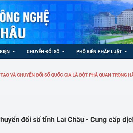
 KIỆN
CHUYỂN ĐỔI SỐ
PHỔ BIẾN PHÁP LUẬT
 VÀ CHUYỂN ĐỔI SỐ QUỐC GIA LÀ ĐỘT PHÁ QUAN TRỌNG HÀNG 
ong nước
CHUYÊN MỤC KHCN, ĐMST & CĐS
Văn bản QLNN về KH&CN
ốc tế
Văn bản QPPL
 Trung tâm Đổi mới 
- NQ/TW của Bộ Chính trị 
Tủ sách pháp luật
đổi số
inh tế tư nhân
Dự thảo văn bản
uyển đổi số tỉnh Lai Châu - Cung cấp dịch
chương trình, quy hoạch, kế hoạch