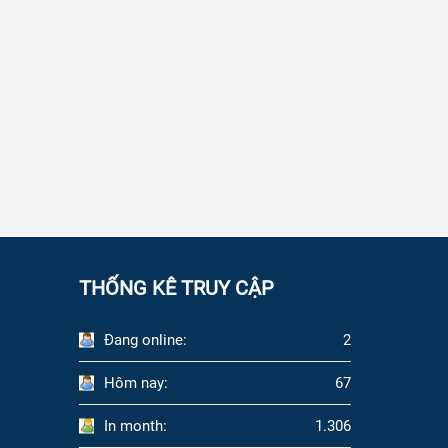
THỐNG KÊ TRUY CẬP
Đang online:
2
Hôm nay:
67
In month:
1.306