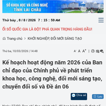
Thứ bảy , 8 / 8 / 2026
7
:
15
:
59
To
AM
nav
ĐỔI SỐ QUỐC GIA LÀ ĐỘT PHÁ QUAN TRỌNG HÀNG ĐẦU!
Trang chủ
KHỞI NGHIỆP, ĐỔI MỚI SÁNG TẠO
+
A
A
|
-
Thứ ba, 10/03/2026
|
14:48
A
Kế hoạch hoạt động năm 2026 của Ban
chỉ đạo của Chính phủ về phát triển
khoa học, công nghệ, đổi mới sáng tạo,
chuyển đổi số và Đề án 06
Chia sẻ
Lưu