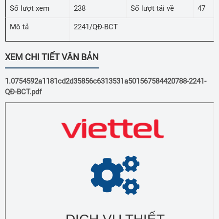
Số lượt xem
238
Số lượt tải về
47
Mô tả
2241/QĐ-BCT
XEM CHI TIẾT VĂN BẢN
1.0754592a1181cd2d35856c6313531a501567584420788-2241-
QĐ-BCT.pdf