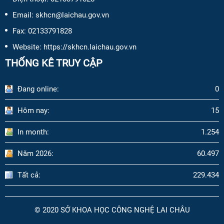
Email:
skhcn@laichau.gov.vn
Fax:
02133791828
Website: https://skhcn.laichau.gov.vn
THỐNG KÊ TRUY CẬP
Đang online:
0
Hôm nay:
15
In month:
1.254
Năm 2026:
60.497
Tất cả:
229.434
© 2020 SỞ KHOA HỌC CÔNG NGHỆ LAI CHÂU