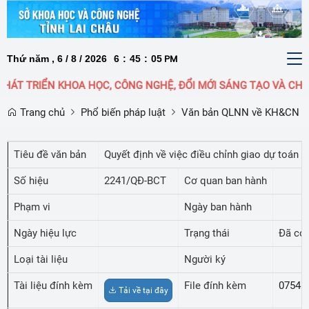
Thứ năm , 6 / 8 / 2026
6
:
45
:
06
To
PM
nav
HÁT TRIỂN KHOA HỌC, CÔNG NGHỆ, ĐỔI MỚI SÁNG TẠO VÀ CHUY
Trang chủ
Phổ biến pháp luật
Văn bản QLNN về KH&CN
Tiêu đề văn bản
Quyết định về việc điều chỉnh giao dự toán 
Số hiệu
2241/QĐ-BCT
Cơ quan ban hành
Phạm vi
Ngày ban hành
Ngày hiệu lực
Trạng thái
Đã có 
Loại tài liệu
Người ký
Tài liệu đính kèm
File đính kèm
07545
Tải về tại đây