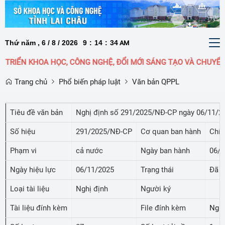
Thứ năm , 6 / 8 / 2026
9
:
14
:
35
To
AM
nav
TRIỂN KHOA HỌC, CÔNG NGHỆ, ĐỔI MỚI SÁNG TẠO VÀ CHUYỂN 
Trang chủ
Phổ biến pháp luật
Văn bản QPPL
Tiêu đề văn bản
Nghị định số 291/2025/NĐ-CP ngày 06/11/202
Số hiệu
291/2025/NĐ-CP
Cơ quan ban hành
Chín
Phạm vi
cả nước
Ngày ban hành
06/1
Ngày hiệu lực
06/11/2025
Trạng thái
Đã c
Loại tài liệu
Nghị định
Người ký
Tài liệu đính kèm
File đính kèm
Nghị