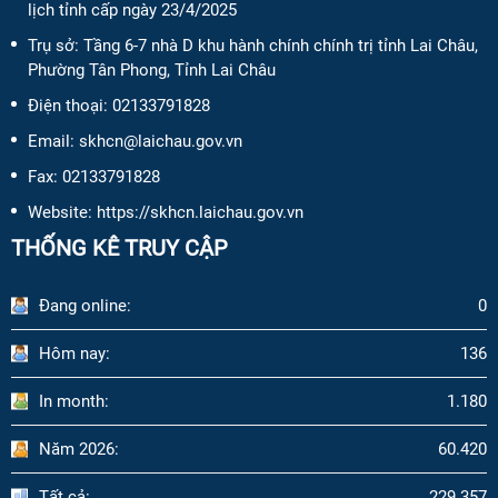
lịch tỉnh cấp ngày 23/4/2025
Trụ sở: Tầng 6-7 nhà D khu hành chính chính trị tỉnh Lai Châu,
Phường Tân Phong, Tỉnh Lai Châu
Điện thoại:
02133791828
Email:
skhcn@laichau.gov.vn
Fax:
02133791828
Website: https://skhcn.laichau.gov.vn
THỐNG KÊ TRUY CẬP
Đang online:
0
Hôm nay:
136
In month:
1.180
Năm 2026:
60.420
Tất cả:
229.357