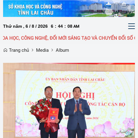
Thứ năm , 6 / 8 / 2026
6
:
44
:
09
To
AM
nav
CÔNG NGHỆ, ĐỔI MỚI SÁNG TẠO VÀ CHUYỂN ĐỔI SỐ QUỐC GIA L
Trang chủ
Media
Album