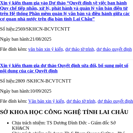
Xin ý kiến tham gia vào Dự thảo “Quyết định về việc ban hành
Quy chế tiếp nhận, xử lý, phát hành và quản lý văn bản điện tử
trên Hệ thống Phần mềm quản lý văn bản và điều hành giữa các
cơ quan nhà nước trên địa bàn tỉnh Lai Châu”
Số hiệu:
2569/SKHCN-BCVTCNTT
Ngày ban hành:
21/08/2025
File đính kèm:
văn bản xin ý kiến,
dự thảo tờ trình,
dự thảo quyết định
Xin ý kiến tham gia dự thảo Quyết định sửa đổi, bổ sung một số
nội dung của các Quyết định
Số hiệu:
2809 /SKHCN-BCVTCNTT
Ngày ban hành:
10/09/2025
File đính kèm:
Văn bản xin ý kiến,
dự thảo tờ trình,
dự thảo quyết định
SỞ KHOA HỌC CÔNG NGHỆ TỈNH LAI CHÂU
Chịu trách nhiệm:
TS Dương Đình Đức - Giám đốc Sở
KH&CN