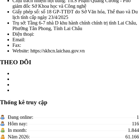
Chịu trách nhiệm nội dung:
Th.S Phạm Quang Cường - Phó
giám đốc Sở Khoa học và Công nghệ
Giấy phép số:
số 18 GP-TTĐT do Sở Văn hóa, Thể thao và Du
lịch tỉnh cấp ngày 23/4/2025
Trụ sở: Tầng 6-7 nhà D khu hành chính chính trị tỉnh Lai Châu,
Phường Tân Phong, Tỉnh Lai Châu
Điện thoại:
02133791828
Email:
skhcn@laichau.gov.vn
Fax:
02133791828
Website: https://skhcn.laichau.gov.vn
THEO DÕI
Thống kê truy cập
Đang online:
1
Hôm nay:
116
In month:
1.844
Năm 2026:
61.166