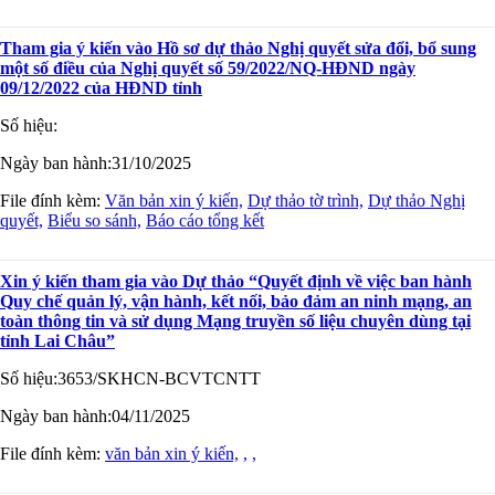
Tham gia ý kiến vào Hồ sơ dự thảo Nghị quyết sửa đổi, bổ sung
một số điều của Nghị quyết số 59/2022/NQ-HĐND ngày
09/12/2022 của HĐND tỉnh
Số hiệu:
Ngày ban hành:
31/10/2025
File đính kèm:
Văn bản xin ý kiến,
Dự thảo tờ trình,
Dự thảo Nghị
quyết,
Biểu so sánh,
Báo cáo tổng kết
Xin ý kiến tham gia vào Dự thảo “Quyết định về việc ban hành
Quy chế quản lý, vận hành, kết nối, bảo đảm an ninh mạng, an
toàn thông tin và sử dụng Mạng truyền số liệu chuyên dùng tại
tỉnh Lai Châu”
Số hiệu:
3653/SKHCN-BCVTCNTT
Ngày ban hành:
04/11/2025
File đính kèm:
văn bản xin ý kiến,
,
,