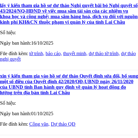
lấy ý kiến tham gia hồ sơ dự thảo Nghị quyết bãi bỏ Nghị quyết số
43/2024/NQ-HĐND về việc mua sắm tài sản của các nhiệm vụ
khoa học và công nghệ; mua sắm hàng hoá, dịch vụ đối với nguồn
kinh phí KH&CN thuộc phạm vi quản lý của tỉnh Lai Châu
Số hiệu:
Ngày ban hành:
16/10/2025
File đính kèm:
tờ trình,
báo cáo,
thuyết minh,
dự thảo tờ trình,
dự thảo
nghị quyết
xin ý kiến tham gia vào hồ sơ dự thảo Quyết định sửa đổi, bổ sung
một số điều của Quyết định 42/2020/QĐ-UBND ngày 26/11/2020
của UBND tỉnh Ban hành quy định về quản lý hoạt động đo
lường trên địa bàn tỉnh Lai Châu
Số hiệu:
Ngày ban hành:
01/10/2025
File đính kèm:
Công văn,
Dự thảo QĐ