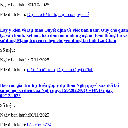
Ngày ban hành:
01/10/2025
File đính kèm:
Dự thảo tờ trình,
Dự thảo quy chế
Lấy ý kiến về Dự thảo Quyết định về việc ban hành Quy chế quản
lý, vận hành, kết nối, bảo đảm an ninh mạng, an toàn thông tin và
sử dụng Mạng truyền số liệu chuyên dùng tại tỉnh Lai Châu
Số hiệu:
Ngày ban hành:
17/11/2025
File đính kèm:
dự thảo tờ trình,
Dự thảo Quyết định
Báo cáo giải trình ý kiến góp ý dự thảo Nghị quyết sửa đổi bổ
sung một số điều của Nghị quyết 59/2022/NQ-HĐND ngày
09/12/2022
Số hiệu:
Ngày ban hành:
06/11/2025
File đính kèm:
báo cáo 3774