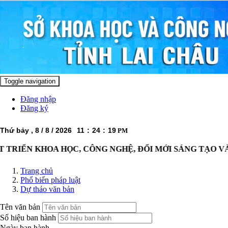
Toggle navigation
Đăng nhập
Đăng ký
học 
Thứ bảy , 8 / 8 / 2026
11
:
24
:
19
PM
ng 
TRIỂN KHOA HỌC, CÔNG NGHỆ, ĐỔI MỚI SÁNG TẠO VÀ
Trang chủ
Phổ biến pháp luật
Dự thảo văn bản
ộ 
tư nhân
Tên văn bản
Số hiệu ban hành
 kế 
Ngày ban hành