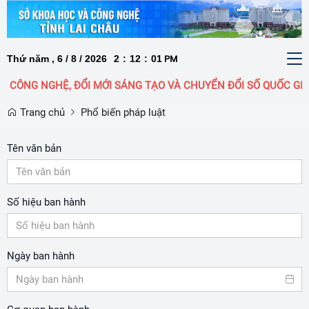
Thứ năm , 6 / 8 / 2026
2
:
12
:
02
To
PM
nav
GHỆ, ĐỔI MỚI SÁNG TẠO VÀ CHUYỂN ĐỔI SỐ QUỐC GIA LÀ ĐỘT
Trang chủ
Phổ biến pháp luật
Tên văn bản
Số hiệu ban hành
Ngày ban hành