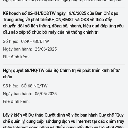
Kế hoạch số 02-KH/BCĐTW ngày 19/6/2025 của Ban Chỉ đạo
Trung ương về phát triểnKH,CN,ĐMST và CĐS về thúc đẩy
chuyển đổi số liên thông, đồng bộ, nhanh, hiệu quả đáp ứng yêu
cầu sắp xếp tổ chức bộ máy của hệ thống chính trị
Số hiệu:
02-KH/BCĐTW
Ngày ban hành:
25/06/2025
File đính kèm:
Nghị quyết 68/NQ-TW của Bộ Chính trị về phát triển kinh tế tư
nhân
Số hiệu:
SỐ 68-NQ/TW
Ngày ban hành:
05/05/2025
File đính kèm:
Lấy ý kiến về Dự thảo Quyết định về việc ban hành Quy chế “Quy
chế quản lý, cung cấp, sử dụng dịch vụ Internet tại các điểm truy
nhập Internet công cộng và điểm cung cấp dịch vụ trò chơi điện