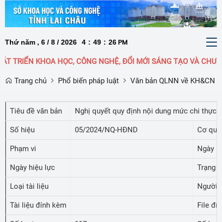
Thứ năm , 6 / 8 / 2026
4
:
49
:
26
To
PM
nav
T TRIỂN KHOA HỌC, CÔNG NGHỆ, ĐỔI MỚI SÁNG TẠO VÀ CHUYỂ
Trang chủ
Phổ biến pháp luật
Văn bản QLNN về KH&CN
Tiêu đề văn bản
Nghị quyết quy định nội dung mức chi thực 
Số hiệu
05/2024/NQ-HĐND
Cơ qua
Phạm vi
Ngày b
Ngày hiệu lực
Trạng t
Loại tài liệu
Người 
Tài liệu đính kèm
File đí