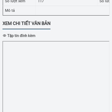
Số lượt xem
117
Số lượt
Mô tả
XEM CHI TIẾT VĂN BẢN
Tập tin đính kèm