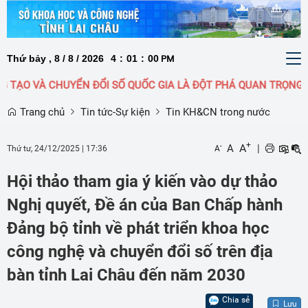
Thứ bảy , 8 / 8 / 2026
4
:
01
:
01
To
PM
nav
À CHUYỂN ĐỔI SỐ QUỐC GIA LÀ ĐỘT PHÁ QUAN TRỌNG HÀNG ĐẦU
Trang chủ
Tin tức-Sự kiện
Tin KH&CN trong nước
+
A
A
|
-
Thứ tư, 24/12/2025
|
17:36
A
Hội thảo tham gia ý kiến vào dự thảo
Nghị quyết, Đề án của Ban Chấp hành
Đảng bộ tỉnh về phát triển khoa học
công nghệ và chuyển đổi số trên địa
bàn tỉnh Lai Châu đến năm 2030
Chia sẻ
Lưu