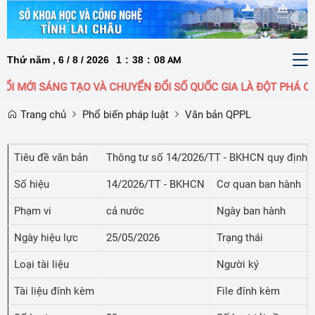
Thứ năm , 6 / 8 / 2026
1
:
38
:
08
To
AM
nav
ỔI MỚI SÁNG TẠO VÀ CHUYỂN ĐỔI SỐ QUỐC GIA LÀ ĐỘT PHÁ Q
Trang chủ
Phổ biến pháp luật
Văn bản QPPL
Tiêu đề văn bản
Thông tư số 14/2026/TT - BKHCN quy định về
Số hiệu
14/2026/TT - BKHCN
Cơ quan ban hành
Phạm vi
cả nước
Ngày ban hành
Ngày hiệu lực
25/05/2026
Trạng thái
Loại tài liệu
Người ký
Tài liệu đính kèm
File đính kèm