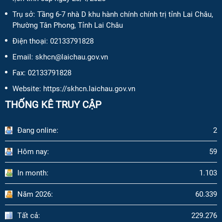
Trụ sở: Tầng 6-7 nhà D khu hành chính chính trị tỉnh Lai Châu,
Phường Tân Phong, Tỉnh Lai Châu
Điện thoại:
02133791828
Email:
skhcn@laichau.gov.vn
Fax:
02133791828
Website: https://skhcn.laichau.gov.vn
THỐNG KÊ TRUY CẬP
Đang online:
2
Hôm nay:
59
In month:
1.103
Năm 2026:
60.339
Tất cả:
229.276