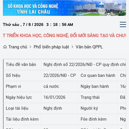
Thứ sáu , 7 / 8 / 2026
3
:
18
:
56
To
AM
nav
T TRIỂN KHOA HỌC, CÔNG NGHỆ, ĐỔI MỚI SÁNG TẠO VÀ CHUYỂN
Trang chủ
Phổ biến pháp luật
Văn bản QPPL
Tiêu đề văn bản
Nghị định số 22/2026/NĐ - CP quy định chi t
Số hiệu
22/2026/NĐ - CP
Cơ quan ban hành
Chín
Phạm vi
cả nước
Ngày ban hành
16/0
Ngày hiệu lực
16/01/2026
Trạng thái
Đã c
Loại tài liệu
Nghị định
Người ký
Phó 
Tài liệu đính kèm
File đính kèm
Nghị