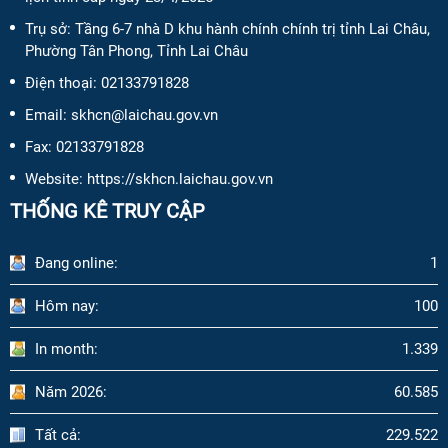
Trụ sở: Tầng 6-7 nhà D khu hành chính chính trị tỉnh Lai Châu,
Phường Tân Phong, Tỉnh Lai Châu
Điện thoại:
02133791828
Email:
skhcn@laichau.gov.vn
Fax:
02133791828
Website: https://skhcn.laichau.gov.vn
THỐNG KÊ TRUY CẬP
Đang online:
1
Hôm nay:
100
In month:
1.339
Năm 2026:
60.585
Tất cả:
229.522